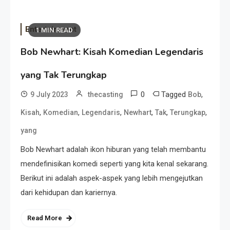
Entertainment
1 MIN READ
Bob Newhart: Kisah Komedian Legendaris
yang Tak Terungkap
0
Tagged
,
9 July 2023
thecasting
Bob
,
,
,
,
,
,
Kisah
Komedian
Legendaris
Newhart
Tak
Terungkap
yang
Bob Newhart adalah ikon hiburan yang telah membantu
mendefinisikan komedi seperti yang kita kenal sekarang.
Berikut ini adalah aspek-aspek yang lebih mengejutkan
dari kehidupan dan kariernya.
Read More