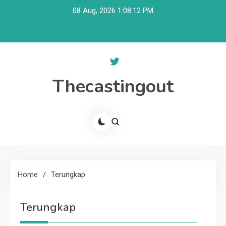
Skip
08 Aug, 2026
1:08:13 PM
to
content
Thecastingout
Home
Terungkap
Terungkap