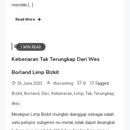
memiliki […]
Read More
Entertainment
1 MIN READ
Kebenaran Tak Terungkap Dari Wes
Borland Limp Bizkit
0
Tagged
26 June 2023
thecasting
,
,
,
,
,
,
,
Bizkit
Borland
Dari
Kebenaran
Limp
Tak
Terungkap
Wes
Meskipun Limp Bizkit mungkin dianggap sebagai salah
satu pelopor subgenre nu-metal, tidak dapat disangkal