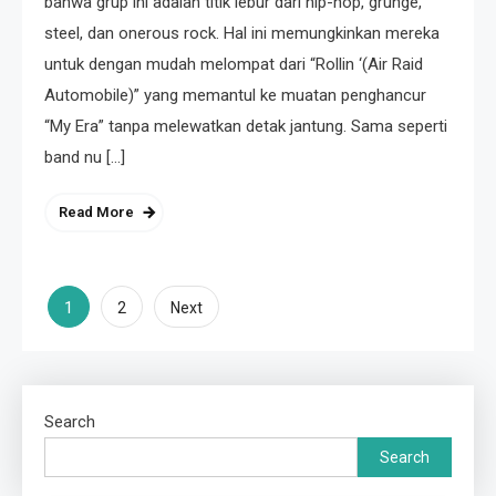
bahwa grup ini adalah titik lebur dari hip-hop, grunge,
steel, dan onerous rock. Hal ini memungkinkan mereka
untuk dengan mudah melompat dari “Rollin ‘(Air Raid
Automobile)” yang memantul ke muatan penghancur
“My Era” tanpa melewatkan detak jantung. Sama seperti
band nu […]
Read More
Posts
1
2
Next
pagination
Search
Search