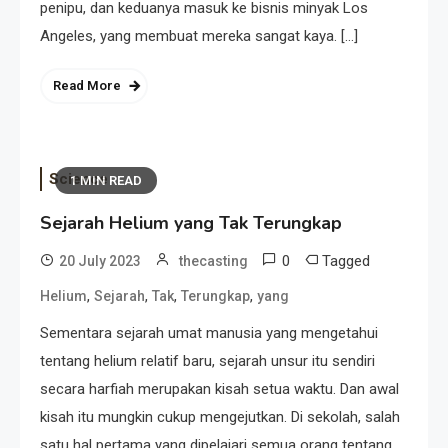
penipu, dan keduanya masuk ke bisnis minyak Los
Angeles, yang membuat mereka sangat kaya. […]
Read More
Science
1 MIN READ
Sejarah Helium yang Tak Terungkap
0
Tagged
20 July 2023
thecasting
,
,
,
,
Helium
Sejarah
Tak
Terungkap
yang
Sementara sejarah umat manusia yang mengetahui
tentang helium relatif baru, sejarah unsur itu sendiri
secara harfiah merupakan kisah setua waktu. Dan awal
kisah itu mungkin cukup mengejutkan. Di sekolah, salah
satu hal pertama yang dipelajari semua orang tentang