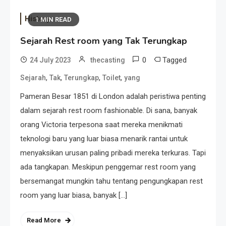
History
1 MIN READ
Sejarah Rest room yang Tak Terungkap
0
Tagged
24 July 2023
thecasting
,
,
,
,
Sejarah
Tak
Terungkap
Toilet
yang
Pameran Besar 1851 di London adalah peristiwa penting
dalam sejarah rest room fashionable. Di sana, banyak
orang Victoria terpesona saat mereka menikmati
teknologi baru yang luar biasa menarik rantai untuk
menyaksikan urusan paling pribadi mereka terkuras. Tapi
ada tangkapan. Meskipun penggemar rest room yang
bersemangat mungkin tahu tentang pengungkapan rest
room yang luar biasa, banyak […]
Read More