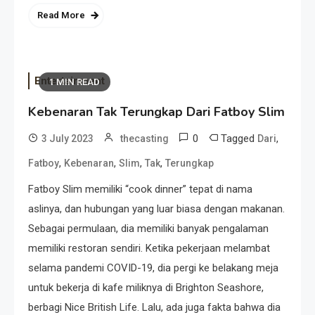
Read More
Entertainment
1 MIN READ
Kebenaran Tak Terungkap Dari Fatboy Slim
0
Tagged
,
3 July 2023
thecasting
Dari
,
,
,
,
Fatboy
Kebenaran
Slim
Tak
Terungkap
Fatboy Slim memiliki “cook dinner” tepat di nama
aslinya, dan hubungan yang luar biasa dengan makanan.
Sebagai permulaan, dia memiliki banyak pengalaman
memiliki restoran sendiri. Ketika pekerjaan melambat
selama pandemi COVID-19, dia pergi ke belakang meja
untuk bekerja di kafe miliknya di Brighton Seashore,
berbagi Nice British Life. Lalu, ada juga fakta bahwa dia