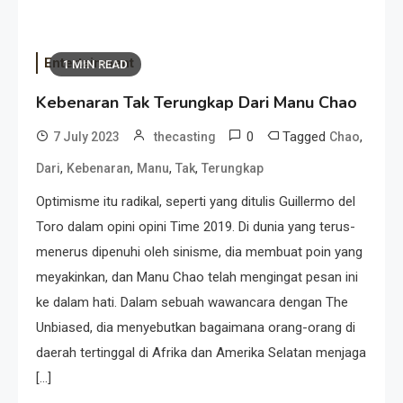
Entertainment
1 MIN READ
Kebenaran Tak Terungkap Dari Manu Chao
0
Tagged
,
7 July 2023
thecasting
Chao
,
,
,
,
Dari
Kebenaran
Manu
Tak
Terungkap
Optimisme itu radikal, seperti yang ditulis Guillermo del
Toro dalam opini opini Time 2019. Di dunia yang terus-
menerus dipenuhi oleh sinisme, dia membuat poin yang
meyakinkan, dan Manu Chao telah mengingat pesan ini
ke dalam hati. Dalam sebuah wawancara dengan The
Unbiased, dia menyebutkan bagaimana orang-orang di
daerah tertinggal di Afrika dan Amerika Selatan menjaga
[…]