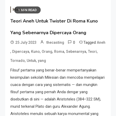
History
1 MIN READ
Teori Aneh Untuk Twister Di Roma Kuno
Yang Sebenarnya Dipercaya Orang
0
Tagged
25 July 2023
thecasting
Aneh
,
,
,
,
,
,
,
Dipercaya
Kuno
Orang
Roma
Sebenarnya
Teori
,
,
Tornado
Untuk
yang
Filsuf pertama yang benar-benar mempertanyakan
kesimpulan sekolah Milesian dan mencoba mempelajari
cuaca dengan cara yang sistematis — dan mungkin
filsuf pertama yang pernah Anda dengar yang
disebutkan di sini — adalah Aristoteles (384–322 SM),
murid terkenal Plato dan guru Alexander Agung.
Aristoteles menulis sebuah karya monumental yang