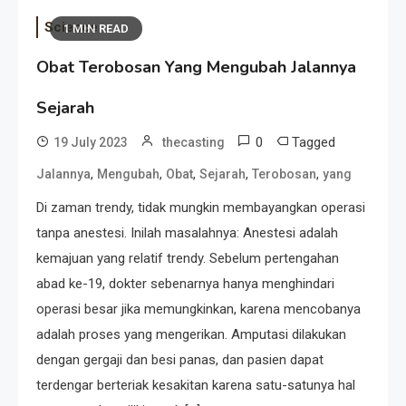
Science
1 MIN READ
Obat Terobosan Yang Mengubah Jalannya
Sejarah
0
Tagged
19 July 2023
thecasting
,
,
,
,
,
Jalannya
Mengubah
Obat
Sejarah
Terobosan
yang
Di zaman trendy, tidak mungkin membayangkan operasi
tanpa anestesi. Inilah masalahnya: Anestesi adalah
kemajuan yang relatif trendy. Sebelum pertengahan
abad ke-19, dokter sebenarnya hanya menghindari
operasi besar jika memungkinkan, karena mencobanya
adalah proses yang mengerikan. Amputasi dilakukan
dengan gergaji dan besi panas, dan pasien dapat
terdengar berteriak kesakitan karena satu-satunya hal