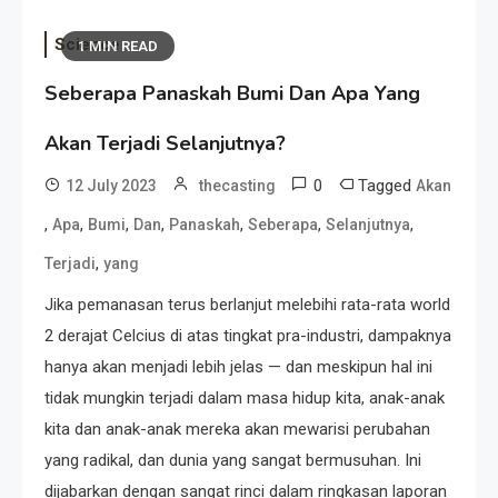
Science
1 MIN READ
Seberapa Panaskah Bumi Dan Apa Yang
Akan Terjadi Selanjutnya?
0
Tagged
12 July 2023
thecasting
Akan
,
,
,
,
,
,
,
Apa
Bumi
Dan
Panaskah
Seberapa
Selanjutnya
,
Terjadi
yang
Jika pemanasan terus berlanjut melebihi rata-rata world
2 derajat Celcius di atas tingkat pra-industri, dampaknya
hanya akan menjadi lebih jelas — dan meskipun hal ini
tidak mungkin terjadi dalam masa hidup kita, anak-anak
kita dan anak-anak mereka akan mewarisi perubahan
yang radikal, dan dunia yang sangat bermusuhan. Ini
dijabarkan dengan sangat rinci dalam ringkasan laporan