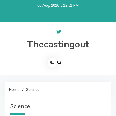
Skip
06 Aug, 2026
5:22:52 PM
to
content
Thecastingout
Home
Science
Science