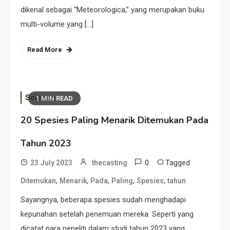
dikenal sebagai “Meteorologica,” yang merupakan buku
multi-volume yang […]
Read More
Science
1 MIN READ
20 Spesies Paling Menarik Ditemukan Pada
Tahun 2023
0
Tagged
23 July 2023
thecasting
,
,
,
,
,
Ditemukan
Menarik
Pada
Paling
Spesies
tahun
Sayangnya, beberapa spesies sudah menghadapi
kepunahan setelah penemuan mereka. Seperti yang
dicatat para peneliti dalam studi tahun 2023 yang