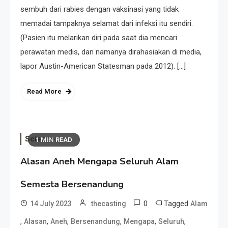
sembuh dari rabies dengan vaksinasi yang tidak
memadai tampaknya selamat dari infeksi itu sendiri.
(Pasien itu melarikan diri pada saat dia mencari
perawatan medis, dan namanya dirahasiakan di media,
lapor Austin-American Statesman pada 2012). […]
Read More
Science
1 MIN READ
Alasan Aneh Mengapa Seluruh Alam
Semesta Bersenandung
0
Tagged
14 July 2023
thecasting
Alam
,
,
,
,
,
,
Alasan
Aneh
Bersenandung
Mengapa
Seluruh