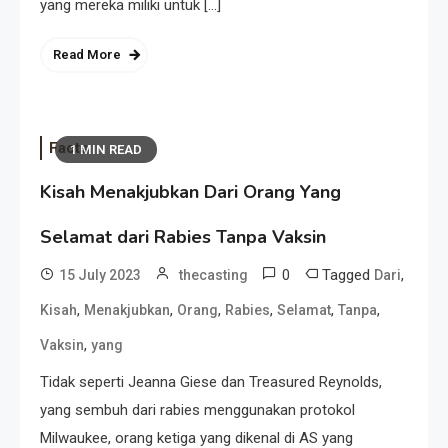
yang mereka miliki untuk […]
Read More
Facts
1 MIN READ
Kisah Menakjubkan Dari Orang Yang
Selamat dari Rabies Tanpa Vaksin
0
Tagged
,
15 July 2023
thecasting
Dari
,
,
,
,
,
,
Kisah
Menakjubkan
Orang
Rabies
Selamat
Tanpa
,
Vaksin
yang
Tidak seperti Jeanna Giese dan Treasured Reynolds,
yang sembuh dari rabies menggunakan protokol
Milwaukee, orang ketiga yang dikenal di AS yang