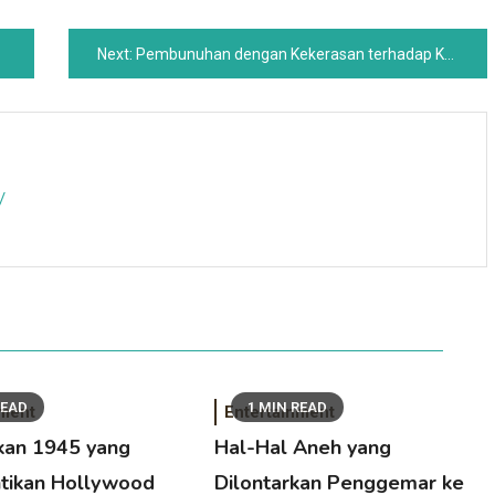
Next:
Pembunuhan dengan Kekerasan terhadap Kakek Buyut Mitt Romney
/
READ
1 MIN READ
nment
Entertainment
an 1945 yang
Hal-Hal Aneh yang
tikan Hollywood
Dilontarkan Penggemar ke