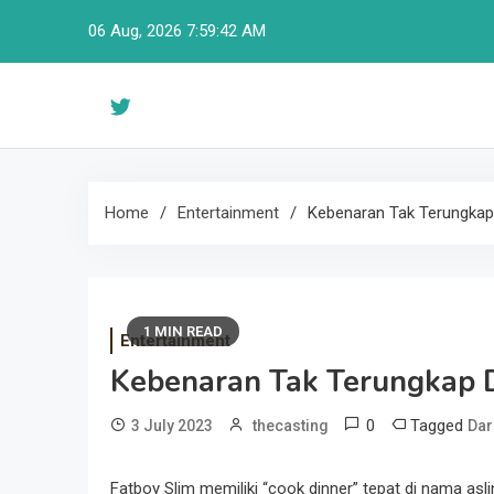
Skip
06 Aug, 2026
7:59:43 AM
to
content
Home
Entertainment
Kebenaran Tak Terungkap 
1 MIN READ
Entertainment
Kebenaran Tak Terungkap D
0
Tagged
3 July 2023
thecasting
Dar
Fatboy Slim memiliki “cook dinner” tepat di nama as