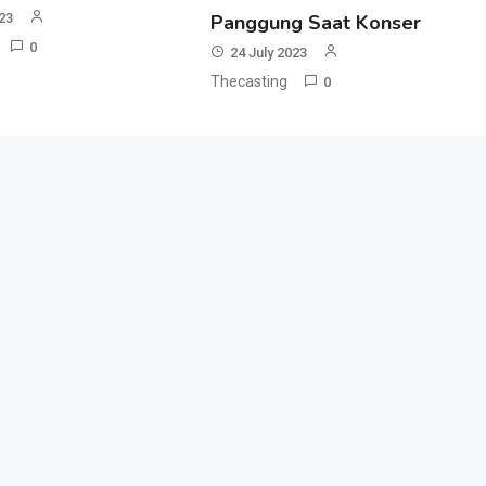
023
Panggung Saat Konser
0
24 July 2023
Thecasting
0