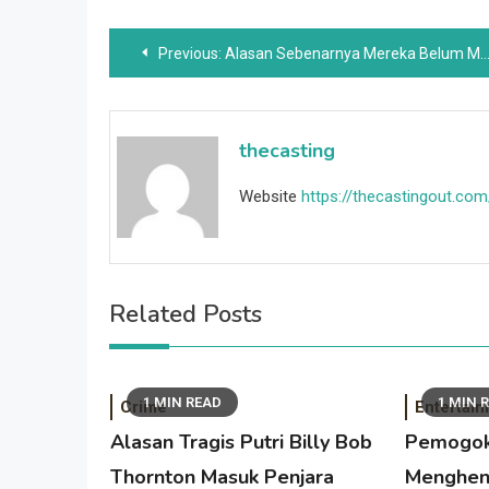
Post
Previous:
Alasan Sebenarnya Mereka Belum Memulihkan Titanic
navigation
thecasting
Website
https://thecastingout.com
Related Posts
1 MIN READ
1 MIN 
Crime
Entertai
Alasan Tragis Putri Billy Bob
Pemogok
Thornton Masuk Penjara
Menghen