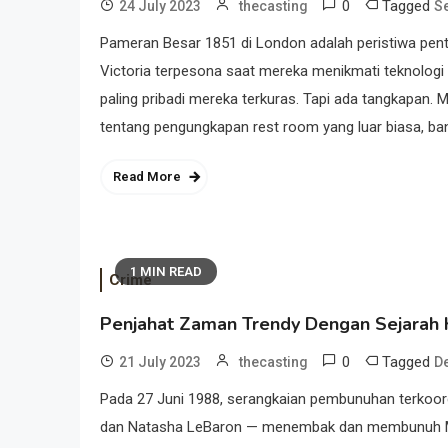
0
Tagged
24 July 2023
thecasting
S
Pameran Besar 1851 di London adalah peristiwa pent
Victoria terpesona saat mereka menikmati teknologi 
paling pribadi mereka terkuras. Tapi ada tangkapan
tentang pengungkapan rest room yang luar biasa, ban
Read More
1 MIN READ
Crime
Penjahat Zaman Trendy Dengan Sejarah 
0
Tagged
21 July 2023
thecasting
D
Pada 27 Juni 1988, serangkaian pembunuhan terkoordin
dan Natasha LeBaron — menembak dan membunuh Ma