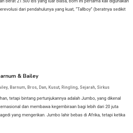
berat 21.500 lbs yang luar biasa, bom ini pertama kali digunakan
evolusi dari pendahulunya yang kuat, “Tallboy” (beratnya sedikit
Barnum & Bailey
,
,
,
,
,
,
,
iley
Barnum
Bros
Dan
Kusut
Ringling
Sejarah
Sirkus
ehan, tetapi bintang pertunjukannya adalah Jumbo, yang dikenal
internasional dan membawa kegembiraan bagi lebih dari 20 juta
ragedi yang mengerikan. Jumbo lahir bebas di Afrika, tetapi ketika