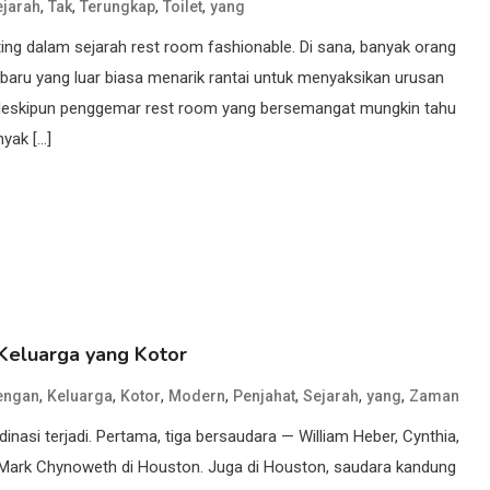
,
,
,
,
ejarah
Tak
Terungkap
Toilet
yang
ing dalam sejarah rest room fashionable. Di sana, banyak orang
baru yang luar biasa menarik rantai untuk menyaksikan urusan
. Meskipun penggemar rest room yang bersemangat mungkin tahu
yak […]
Keluarga yang Kotor
,
,
,
,
,
,
,
engan
Keluarga
Kotor
Modern
Penjahat
Sejarah
yang
Zaman
asi terjadi. Pertama, tiga bersaudara — William Heber, Cynthia,
rk Chynoweth di Houston. Juga di Houston, saudara kandung