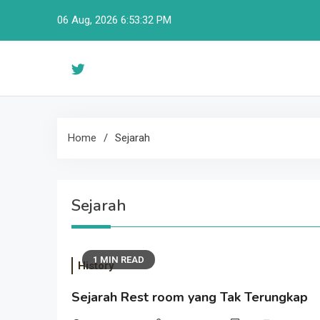
Skip
06 Aug, 2026
6:53:33 PM
to
content
Home
Sejarah
Sejarah
1 MIN READ
History
Sejarah Rest room yang Tak Terungkap