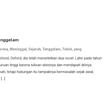
Tenggelam
,
,
,
,
,
arena
Meninggal
Sejarah
Tenggelam
Tokoh
yang
chool, Oxford, dia telah menerbitkan dua novel. Lahir pada tahun
uan tinggi karena tulisan ateisnya dan mendapati dirinya
kah, tetapi hubungan itu tampaknya bermasalah sejak awal,
 […]