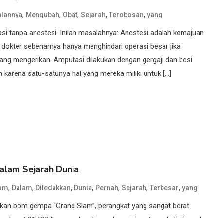
,
,
,
,
,
alannya
Mengubah
Obat
Sejarah
Terobosan
yang
i tanpa anestesi. Inilah masalahnya: Anestesi adalah kemajuan
, dokter sebenarnya hanya menghindari operasi besar jika
g mengerikan. Amputasi dilakukan dengan gergaji dan besi
n karena satu-satunya hal yang mereka miliki untuk […]
alam Sejarah Dunia
,
,
,
,
,
,
,
om
Dalam
Diledakkan
Dunia
Pernah
Sejarah
Terbesar
yang
gkan bom gempa “Grand Slam”, perangkat yang sangat berat