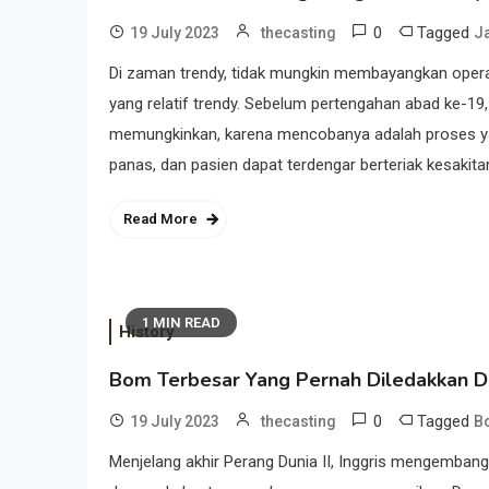
0
Tagged
19 July 2023
thecasting
J
Di zaman trendy, tidak mungkin membayangkan operas
yang relatif trendy. Sebelum pertengahan abad ke-19
memungkinkan, karena mencobanya adalah proses yan
panas, dan pasien dapat terdengar berteriak kesakita
Read More
1 MIN READ
History
Bom Terbesar Yang Pernah Diledakkan D
0
Tagged
19 July 2023
thecasting
B
Menjelang akhir Perang Dunia II, Inggris mengemban