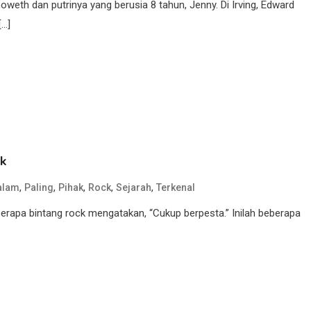
eth dan putrinya yang berusia 8 tahun, Jenny. Di Irving, Edward
[…]
ck
,
,
,
,
,
alam
Paling
Pihak
Rock
Sejarah
Terkenal
erapa bintang rock mengatakan, “Cukup berpesta.” Inilah beberapa