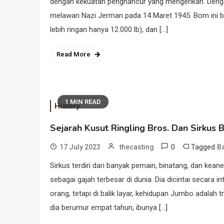
dengan kekuatan penghancur yang mengerikan. Dengan 
melawan Nazi Jerman pada 14 Maret 1945. Bom ini ber
lebih ringan hanya 12.000 lb), dan […]
Read More
1 MIN READ
History
Sejarah Kusut Ringling Bros. Dan Sirkus 
0
Tagged
17 July 2023
thecasting
Ba
Sirkus terdiri dari banyak pemain, binatang, dan kean
sebagai gajah terbesar di dunia. Dia dicintai secara 
orang, tetapi di balik layar, kehidupan Jumbo adalah t
dia berumur empat tahun, ibunya […]