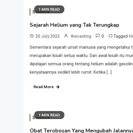
1 MIN READ
Science
Sejarah Helium yang Tak Terungkap
0
Tagged
20 July 2023
thecasting
H
Sementara sejarah umat manusia yang mengetahui tenta
merupakan kisah setua waktu. Dan awal kisah itu mun
dipelajari semua orang tentang helium adalah gasolin
kenyataannya sedikit lebih rumit. Ketika […]
Read More
1 MIN READ
Science
Obat Terobosan Yang Mengubah Jalannya