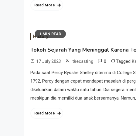
Read More
1 MIN READ
History
Tokoh Sejarah Yang Meninggal Karena 
0
Tagged
17 July 2023
thecasting
K
Pada saat Percy Bysshe Shelley diterima di College S
1792, Percy dengan cepat mendapat masalah di pergur
dikeluarkan dalam waktu satu tahun. Dia segera meni
meskipun dia memiliki dua anak bersamanya. Namun,
Read More