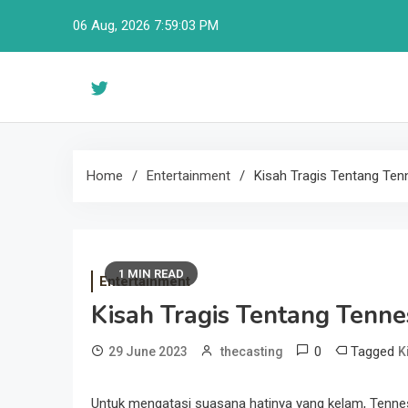
Skip
06 Aug, 2026
7:59:04 PM
to
content
Home
Entertainment
Kisah Tragis Tentang Ten
1 MIN READ
Entertainment
Kisah Tragis Tentang Tenn
0
Tagged
29 June 2023
thecasting
K
Untuk mengatasi suasana hatinya yang kelam, Tenn