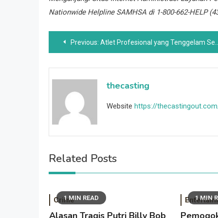
Nationwide Helpline SAMHSA di 1-800-662-HELP (43
Post
Previous:
Atlet Profesional yang Tenggelam Secara Tragis
navigation
thecasting
Website
https://thecastingout.com
Related Posts
1 MIN READ
1 MIN 
Crime
Entertai
Alasan Tragis Putri Billy Bob
Pemogok