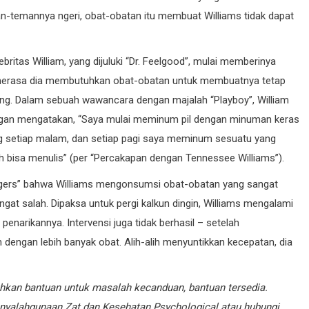
temannya ngeri, obat-obatan itu membuat Williams tidak dapat
ebritas William, yang dijuluki “Dr. Feelgood”, mulai memberinya
s merasa dia membutuhkan obat-obatan untuk membuatnya tetap
rang. Dalam sebuah wawancara dengan majalah “Playboy”, William
dengan mengatakan, “Saya mulai meminum pil dengan minuman keras
g setiap malam, dan setiap pagi saya meminum sesuatu yang
 bisa menulis” (per “Percakapan dengan Tennessee Williams”).
ngers” bahwa Williams mengonsumsi obat-obatan yang sangat
gat salah. Dipaksa untuk pergi kalkun dingin, Williams mengalami
enarikannya. Intervensi juga tidak berhasil – setelah
dengan lebih banyak obat. Alih-alih menyuntikkan kecepatan, dia
hkan bantuan untuk masalah kecanduan, bantuan tersedia.
Penyalahgunaan Zat dan Kesehatan Psychological
atau hubungi