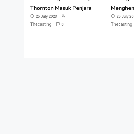
Thornton Masuk Penjara
Menghen
25 July 2023
25 July 2
Thecasting
Thecasting
0