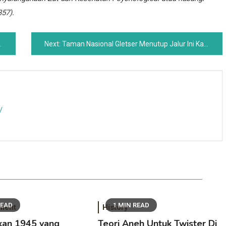
57).
Next:
Taman Nasional Gletser Menutup Jalur Ini Karena Alasan yang Mengerikan
/
READ
1 MIN READ
nment
History
an 1945 yang
Teori Aneh Untuk Twister Di