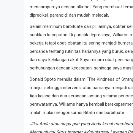
mencampurnya dengan alkohol. Yang membuat teman-
diprediksi, paranoid, dan mudah meledak.
Selain meminum barbituate dan pil lainnya, dokter sel
suntikan kecepatan. Di puncak depresinya, William
bekerja tetapi obat-obatan itu sering menjadi bume
bercanda tentang rutinitas hariannya yang buruk, 
dan saya kehilangan akal. Saya minum obat penenan
berhubungan dengan kecepatan, sehingga saya masih
Donald Spoto menulis dalam “The Kindness of Stra
manjur sehingga intervensi atas namanya menjadi san
tiga kejang dan dua serangan jantung selama periode p
perawatannya, Williams hanya kembali bereksperimen 
malah mulai mengonsumsi Ritalin dan barbituate.
Jika Anda atau siapa pun yang Anda kenal membutu
Mengunjungi
Situs internet Administrasi Layanan 