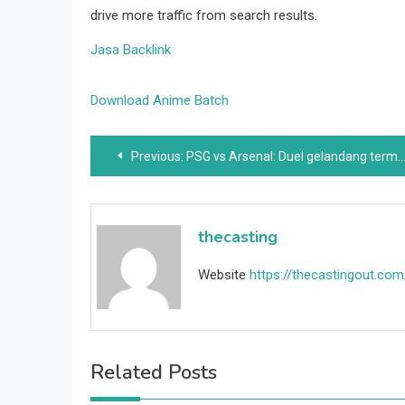
drive more traffic from search results.
Jasa Backlink
Download Anime Batch
Post
Previous:
PSG vs Arsenal: Duel gelandang termahal Eropa jadi kunci final Liga Champions
navigation
thecasting
Website
https://thecastingout.com
Related Posts