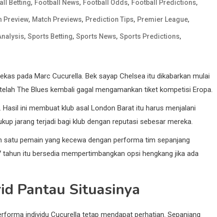
,
,
,
,
ll Betting
Football News
Football Odds
Football Predictions
,
,
,
,
h Preview
Match Previews
Prediction Tips
Premier League
,
,
,
,
Analysis
Sports Betting
Sports News
Sports Predictions
s pada Marc Cucurella. Bek sayap Chelsea itu dikabarkan mulai
elah The Blues kembali gagal mengamankan tiket kompetisi Eropa.
. Hasil ini membuat klub asal London Barat itu harus menjalani
kup jarang terjadi bagi klub dengan reputasi sebesar mereka.
lah satu pemain yang kecewa dengan performa tim sepanjang
 tahun itu bersedia mempertimbangkan opsi hengkang jika ada
id Pantau Situasinya
rforma individu Cucurella tetap mendapat perhatian. Sepanjang