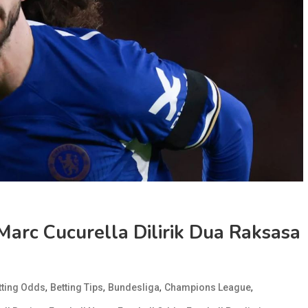
arc Cucurella Dilirik Dua Raksasa
,
,
,
,
tting Odds
Betting Tips
Bundesliga
Champions League