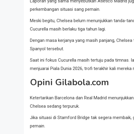
Laporan yang sama menyebutkan Atletico Madrid juga 
perkembangan situasi sang pemain.
Meski begitu, Chelsea belum menunjukkan tanda-tand
Cucurella masih berlaku tiga tahun lagi.
Dengan masa kerjanya yang masih panjang, Chelsea
Spanyol tersebut.
Saat ini fokus Cucurella masih tertuju pada timnas. 
menjuarai Piala Dunia 2026, trofi terakhir kali mereka
Opini Gilabola.com
Ketertarikan Barcelona dan Real Madrid menunjukkan n
Chelsea sedang terpuruk.
Jika situasi di Stamford Bridge tak segera membaik, g
pemain.