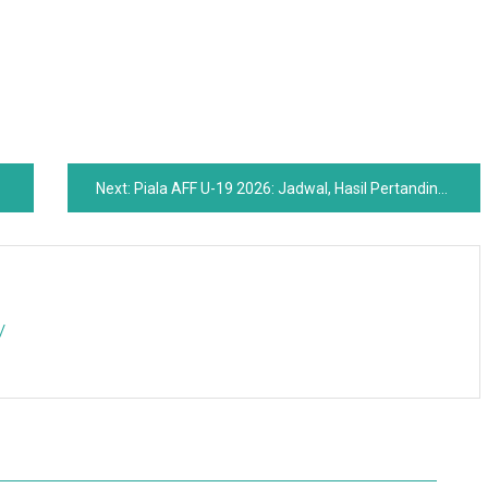
Next:
Piala AFF U-19 2026: Jadwal, Hasil Pertandingan dan Klasemen Terkini
/