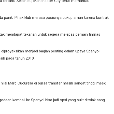
tertarik. Selain itu, Manchester City terus memantau
a panik. Pihak klub merasa posisinya cukup aman karena kontrak
 tak mendapat tekanan untuk segera melepas pemain timnas
Ia diproyeksikan menjadi bagian penting dalam upaya Spanyol
 raih pada tahun 2010.
ilai Marc Cucurella di bursa transfer masih sangat tinggi meski
odaan kembali ke Spanyol bisa jadi opsi yang sulit ditolak sang