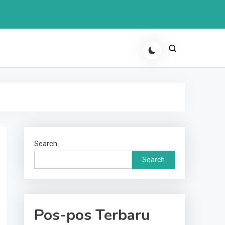
Search
Search
Pos-pos Terbaru