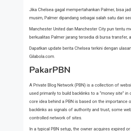
Jika Chelsea gagal mempertahankan Palmer, bisa jadi 
musim, Palmer dipandang sebagai salah satu dari sedik
Manchester United dan Manchester City pun tentu mel
berkualitas Palmer jarang tersedia di bursa transfer,
Dapatkan update berita Chelsea terkini dengan ulasan
Gilabola.com.
PakarPBN
A Private Blog Network (PBN) is a collection of websit
used primarily to build backlinks to a “money site” in
core idea behind a PBN is based on the importance of
backlinks as signals of authority and trust, some web
controlled network of sites.
In a typical PBN setup, the owner acquires expired or