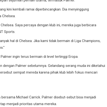
depan sejumlah pemain utama, termasuk Palmer.
ang kini kembali ramai diperbincangkan. Dia menyinggung
a Chelsea.
helsea. Saya percaya dengan klub ini, mereka juga berbicara
NT Sports.
ak hal di Chelsea. Jika kami tidak bermain di Liga Champions,
s.”
lmer ingin terus bermain di level tertinggi Eropa.
an dengan Palmer sebelumnya. Gelandang serang muda ini diketahui
tersebut sempat mereda karena pihak klub lebih fokus mencari
ga bersama Michael Carrick. Palmer disebut-sebut bisa menjadi
tetap menjadi prioritas utama mereka.