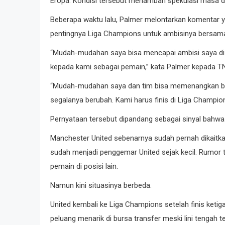
Eropa. Kondisi tersebut menambah spekulasi masa 
Beberapa waktu lalu, Palmer melontarkan komentar y
pentingnya Liga Champions untuk ambisinya bersam
“Mudah-mudahan saya bisa mencapai ambisi saya di C
kepada kami sebagai pemain,” kata Palmer kepada T
“Mudah-mudahan saya dan tim bisa memenangkan bany
segalanya berubah. Kami harus finis di Liga Champion
Pernyataan tersebut dipandang sebagai sinyal bahwa Pa
Manchester United sebenarnya sudah pernah dikaitk
sudah menjadi penggemar United sejak kecil. Rumor 
pemain di posisi lain.
Namun kini situasinya berbeda.
United kembali ke Liga Champions setelah finis keti
peluang menarik di bursa transfer meski lini tengah 