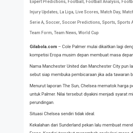
,
,
,
Expert Predictions
Football
Football Analysis
Footba
,
,
,
,
Injury Updates
La Liga
Live Scores
Match Day
Matc
,
,
,
,
Serie A
Soccer
Soccer Predictions
Sports
Sports 
,
,
Team Form
Team News
World Cup
Gilabola.com
– Cole Palmer mulai dikaitkan lagi de
kompetisi Eropa musim depan membuat masa depann
Nama Manchester United dan Manchester City pun lan
sebut siap membuka pembicaraan jika ada tawaran b
Menurut laporan The Sun, Chelsea mematok harga perda
untuk Palmer. Nilai tersebut diyakini menjadi syarat 
perundingan.
Situasi Chelsea sendiri tidak ideal.
Kekalahan dari Sunderland pekan lalu membuat mereka