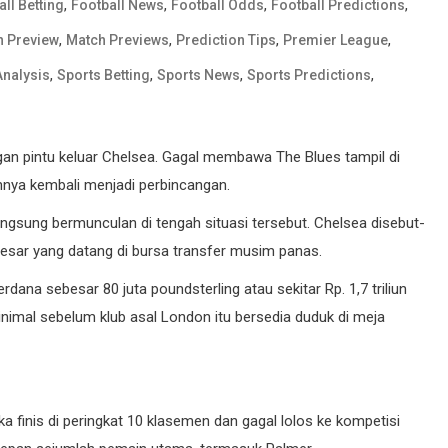
,
,
,
,
ll Betting
Football News
Football Odds
Football Predictions
,
,
,
,
h Preview
Match Previews
Prediction Tips
Premier League
,
,
,
,
Analysis
Sports Betting
Sports News
Sports Predictions
ngan pintu keluar Chelsea. Gagal membawa The Blues tampil di
ya kembali menjadi perbincangan.
gsung bermunculan di tengah situasi tersebut. Chelsea disebut-
esar yang datang di bursa transfer musim panas.
na sebesar 80 juta poundsterling atau sekitar Rp. 1,7 triliun
minimal sebelum klub asal London itu bersedia duduk di meja
 finis di peringkat 10 klasemen dan gagal lolos ke kompetisi