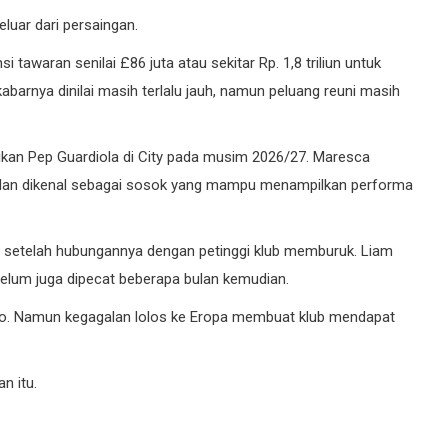
eluar dari persaingan.
tawaran senilai £86 juta atau sekitar Rp. 1,8 triliun untuk
arnya dinilai masih terlalu jauh, namun peluang reuni masih
kan Pep Guardiola di City pada musim 2026/27. Maresca
dan dikenal sebagai sosok yang mampu menampilkan performa
i setelah hubungannya dengan petinggi klub memburuk. Liam
lum juga dipecat beberapa bulan kemudian.
so. Namun kegagalan lolos ke Eropa membuat klub mendapat
n itu.