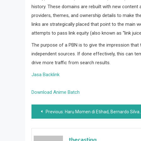
history. These domains are rebuilt with new content 
providers, themes, and ownership details to make the
links are strategically placed that point to the main 
attempts to pass link equity (also known as “link juic
The purpose of a PBN is to give the impression that th
independent sources. If done effectively, this can tem
drive more traffic from search results.
Jasa Backlink
Download Anime Batch
Post
Previous:
Haru Momen di Etihad, Bernardo Silva Dilepas Bak Legenda Oleh Pemain Man City dan Aston Villa
navigation
thecasting