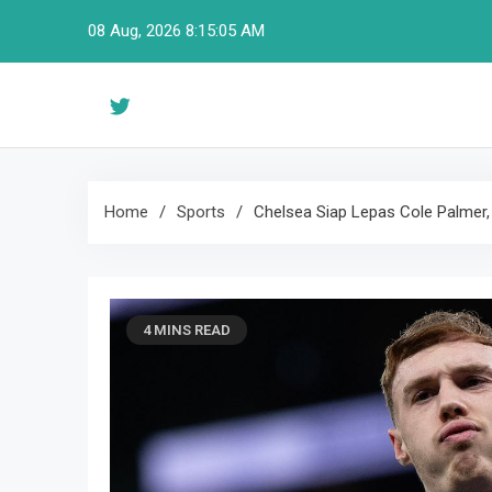
Skip
08 Aug, 2026
8:15:06 AM
to
content
Home
Sports
Chelsea Siap Lepas Cole Palmer, H
4 MINS READ