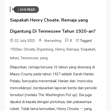
History
1 MIN READ
Siapakah Henry Choate, Remaja yang
Digantung Di Tennessee Tahun 1920-an?
0
Tagged
22 July 2023
thecasting
,
,
,
,
,
,
1920an
Choate
Digantung
Henry
Remaja
Siapakah
,
,
tahun
Tennessee
yang
Dilaporkan, remaja berusia 16 tahun yang diserang di
Maury County pada tahun 1927 adalah Sarah Harlan.
Pelaku ‘berusaha menembak’ Harlan dan ‘mencoba
mencekiknya’, berdasarkan laporan berita dari periode
tersebut (melalui The Washington Put up). Dia juga
dipukul di kepala dengan pistolnya, dan pakaiannya
robek. Tidak lama kemudian, Henry Choate — yang