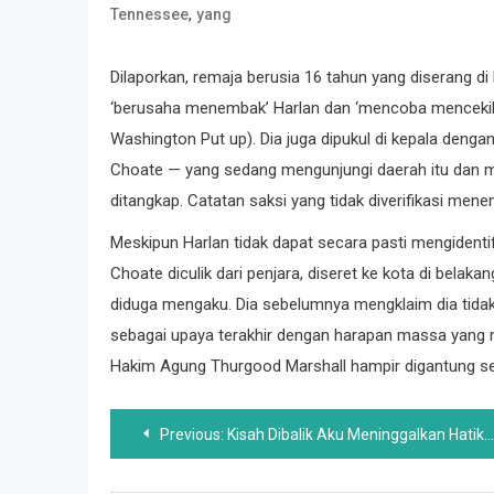
,
Tennessee
yang
Dilaporkan, remaja berusia 16 tahun yang diserang d
‘berusaha menembak’ Harlan dan ‘mencoba mencekikny
Washington Put up). Dia juga dipukul di kepala denga
Choate — yang sedang mengunjungi daerah itu dan mem
ditangkap. Catatan saksi yang tidak diverifikasi men
Meskipun Harlan tidak dapat secara pasti mengiden
Choate diculik dari penjara, diseret ke kota di belak
diduga mengaku. Dia sebelumnya mengklaim dia tidak
sebagai upaya terakhir dengan harapan massa yang
Hakim Agung Thurgood Marshall hampir digantung sel
Post
Previous:
Kisah Dibalik Aku Meninggalkan Hatiku Di San Francisco Dijelaskan
navigation