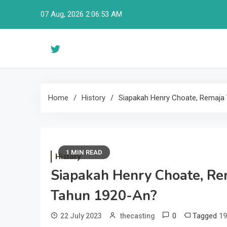
Skip
07 Aug, 2026
2:06:54 AM
to
content
Home
History
Siapakah Henry Choate, Remaja
1 MIN READ
History
Siapakah Henry Choate, Re
Tahun 1920-An?
0
Tagged
22 July 2023
thecasting
19