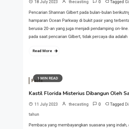
0
Tagged
18 July 2023
thecasting
Gi
Pencarian Shannan Gilbert pada bulan-bulan beriku
hamparan Ocean Parkway di bukit pasir yang terbenta
berusia 20-an yang juga menjadi pendamping on-line
pada saat pencarian Gilbert, tidak percaya dia adalah 
Read More
1 MIN READ
Facts
Kastil Florida Misterius Dibangun Oleh 
0
Tagged
11 July 2023
thecasting
D
tahun
Pembaca yang membayangkan suasana yang indah, ge