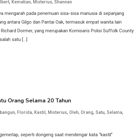
,
,
,
lbert
Kematian
Misterius
Shannan
tnya mengarah pada penemuan sisa-sisa manusia di sepanjang
ng antara Gilgo dan Pantai Oak, termasuk empat wanita lain
. Richard Dormer, yang merupakan Komisaris Polisi Suffolk County
salah satu […]
Satu Orang Selama 20 Tahun
,
,
,
,
,
,
,
,
ibangun
Florida
Kastil
Misterius
Oleh
Orang
Satu
Selama
merlap, seperti dongeng saat mendengar kata “kastil”