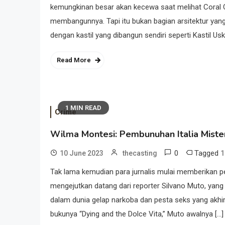
kemungkinan besar akan kecewa saat melihat Coral C
membangunnya. Tapi itu bukan bagian arsitektur yang
dengan kastil yang dibangun sendiri seperti Kastil Us
Read More
1 MIN READ
Crime
Wilma Montesi: Pembunuhan Italia Miste
0
Tagged
10 June 2023
thecasting
1
Tak lama kemudian para jurnalis mulai memberikan pe
mengejutkan datang dari reporter Silvano Muto, yang m
dalam dunia gelap narkoba dan pesta seks yang akh
bukunya “Dying and the Dolce Vita,” Muto awalnya […]