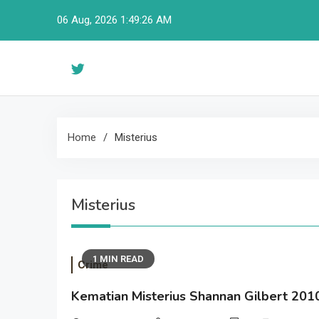
Skip
06 Aug, 2026
1:49:26 AM
to
content
Home
Misterius
Misterius
1 MIN READ
Crime
Kematian Misterius Shannan Gilbert 201