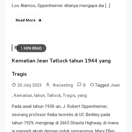
Los Alamos, Oppenheimer ditanya mengapa dia […]
Read More
Facts
1 MIN READ
Kematian Jean Tatlock tahun 1944 yang
Tragis
0
Tagged
20 July 2023
thecasting
Jean
,
,
,
,
,
Kematian
tahun
Tatlock
Tragis
yang
Pada awal tahun 1930-an, J. Robert Oppenheimer,
seorang profesor fisika teoretis di UC Berkley pada
tahun 1929, menginap di 2665 Shasta Highway, di mana
ia menjadi akrab dengan induk semangnya, Mary Ellen