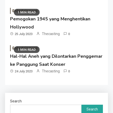
Entertainment
1 MIN READ
Pemogokan 1945 yang Menghentikan
Hollywood
Thecasting
25 July 2023
0
Entertainment
1 MIN READ
Hal-Hal Aneh yang Dilontarkan Penggemar
ke Panggung Saat Konser
Thecasting
24 July 2023
0
Search
Search