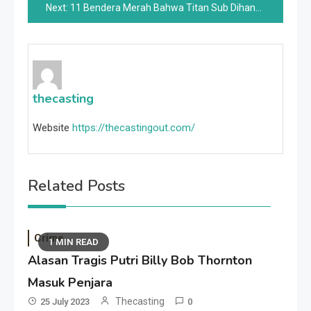
Next:
11 Bendera Merah Bahwa Titan Sub Dihancurkan Sejak Awal
thecasting
Website
https://thecastingout.com/
Related Posts
Crime
1 MIN READ
Alasan Tragis Putri Billy Bob Thornton
Masuk Penjara
Thecasting
25 July 2023
0