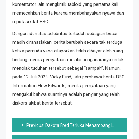
komentator lain mengkritik tabloid yang pertama kali
memecahkan berita karena membahayakan nyawa dan
reputasi staf BBC.
Dengan identitas selebritas tertuduh sebagian besar
masih dirahasiakan, cerita berubah secara tak terduga
ketika pemuda yang dilaporkan telah dibayar oleh sang
bintang merilis pernyataan melalui pengacaranya untuk
menolak tuduhan tersebut sebagai “sampah”. Namun,
pada 12 Juli 2023, Vicky Flind, istri pembawa berita BBC
Information Huw Edwards, merilis pernyataan yang
mengakui bahwa suaminya adalah penyiar yang telah
diskors akibat berita tersebut.
Post
Previous:
Dakota Fred Terluka Menambang Lebih Banyak Emas Di Alaska Dari Yang Mungkin Anda Sadari
navigation