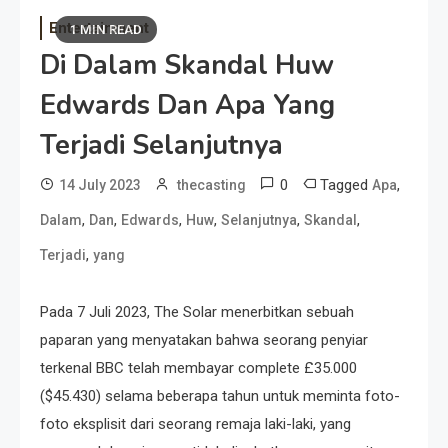
Entertainment
1 MIN READ
Di Dalam Skandal Huw
Edwards Dan Apa Yang
Terjadi Selanjutnya
0
Tagged
,
14 July 2023
thecasting
Apa
,
,
,
,
,
,
Dalam
Dan
Edwards
Huw
Selanjutnya
Skandal
,
Terjadi
yang
Pada 7 Juli 2023, The Solar menerbitkan sebuah
paparan yang menyatakan bahwa seorang penyiar
terkenal BBC telah membayar complete £35.000
($45.430) selama beberapa tahun untuk meminta foto-
foto eksplisit dari seorang remaja laki-laki, yang