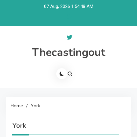
Skip
07 Aug, 2026
1:54:49 AM
to
content
Thecastingout
Home
York
York