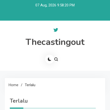
Skip
07 Aug, 2026
9:58:21 PM
to
content
Thecastingout
Home
Terlalu
Terlalu