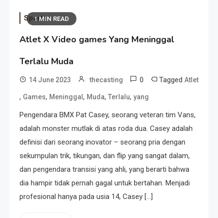
Sports
1 MIN READ
Atlet X Video games Yang Meninggal
Terlalu Muda
0
Tagged
14 June 2023
thecasting
Atlet
,
,
,
,
,
Games
Meninggal
Muda
Terlalu
yang
Pengendara BMX Pat Casey, seorang veteran tim Vans,
adalah monster mutlak di atas roda dua. Casey adalah
definisi dari seorang inovator – seorang pria dengan
sekumpulan trik, tikungan, dan flip yang sangat dalam,
dan pengendara transisi yang ahli, yang berarti bahwa
dia hampir tidak pernah gagal untuk bertahan. Menjadi
profesional hanya pada usia 14, Casey […]