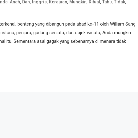
,
,
,
,
,
,
,
,
,
nda
Aneh
Dan
Inggris
Kerajaan
Mungkin
Ritual
Tahu
Tidak
erkenal, benteng yang dibangun pada abad ke-11 oleh William Sang
 istana, penjara, gudang senjata, dan objek wisata, Anda mungkin
l itu. Sementara asal gagak yang sebenarnya di menara tidak