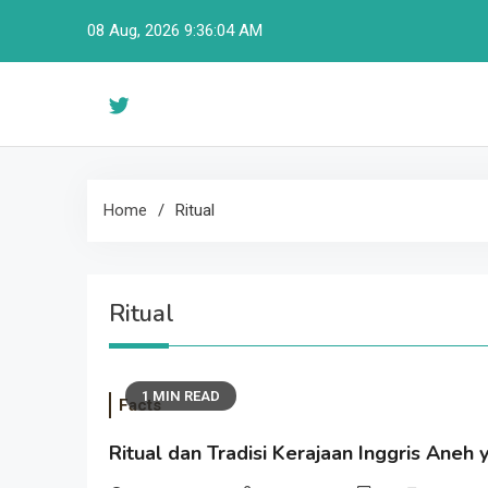
Skip
08 Aug, 2026
9:36:05 AM
to
content
Home
Ritual
Ritual
1 MIN READ
Facts
Ritual dan Tradisi Kerajaan Inggris Aneh