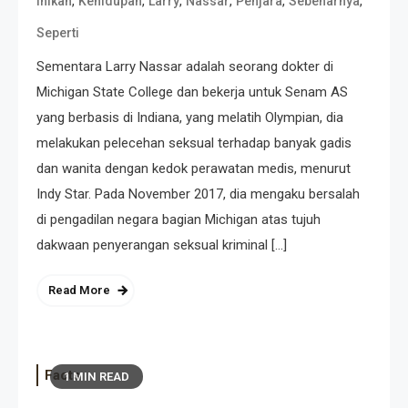
,
,
,
,
,
,
Inikah
Kehidupan
Larry
Nassar
Penjara
Sebenarnya
Seperti
Sementara Larry Nassar adalah seorang dokter di
Michigan State College dan bekerja untuk Senam AS
yang berbasis di Indiana, yang melatih Olympian, dia
melakukan pelecehan seksual terhadap banyak gadis
dan wanita dengan kedok perawatan medis, menurut
Indy Star. Pada November 2017, dia mengaku bersalah
di pengadilan negara bagian Michigan atas tujuh
dakwaan penyerangan seksual kriminal […]
Read More
Facts
1 MIN READ