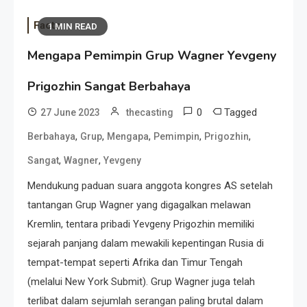
Facts
1 MIN READ
Mengapa Pemimpin Grup Wagner Yevgeny
Prigozhin Sangat Berbahaya
0
Tagged
27 June 2023
thecasting
,
,
,
,
,
Berbahaya
Grup
Mengapa
Pemimpin
Prigozhin
,
,
Sangat
Wagner
Yevgeny
Mendukung paduan suara anggota kongres AS setelah
tantangan Grup Wagner yang digagalkan melawan
Kremlin, tentara pribadi Yevgeny Prigozhin memiliki
sejarah panjang dalam mewakili kepentingan Rusia di
tempat-tempat seperti Afrika dan Timur Tengah
(melalui New York Submit). Grup Wagner juga telah
terlibat dalam sejumlah serangan paling brutal dalam