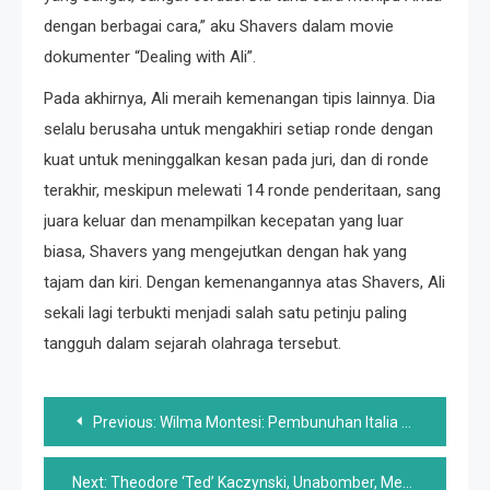
dengan berbagai cara,” aku Shavers dalam movie
dokumenter “Dealing with Ali”.
Pada akhirnya, Ali meraih kemenangan tipis lainnya. Dia
selalu berusaha untuk mengakhiri setiap ronde dengan
kuat untuk meninggalkan kesan pada juri, dan di ronde
terakhir, meskipun melewati 14 ronde penderitaan, sang
juara keluar dan menampilkan kecepatan yang luar
biasa, Shavers yang mengejutkan dengan hak yang
tajam dan kiri. Dengan kemenangannya atas Shavers, Ali
sekali lagi terbukti menjadi salah satu petinju paling
tangguh dalam sejarah olahraga tersebut.
Post
Previous:
Wilma Montesi: Pembunuhan Italia Misterius Tahun 1950-an
navigation
Next:
Theodore ‘Ted’ Kaczynski, Unabomber, Meninggal di usia 81 tahun