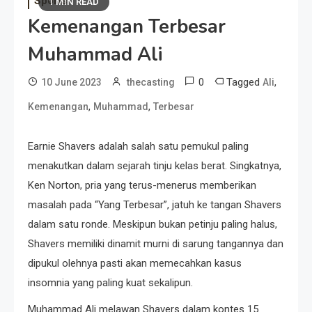
Sports
1 MIN READ
Kemenangan Terbesar
Muhammad Ali
0
Tagged
,
10 June 2023
thecasting
Ali
,
,
Kemenangan
Muhammad
Terbesar
Earnie Shavers adalah salah satu pemukul paling
menakutkan dalam sejarah tinju kelas berat. Singkatnya,
Ken Norton, pria yang terus-menerus memberikan
masalah pada “Yang Terbesar”, jatuh ke tangan Shavers
dalam satu ronde. Meskipun bukan petinju paling halus,
Shavers memiliki dinamit murni di sarung tangannya dan
dipukul olehnya pasti akan memecahkan kasus
insomnia yang paling kuat sekalipun.
Muhammad Ali melawan Shavers dalam kontes 15