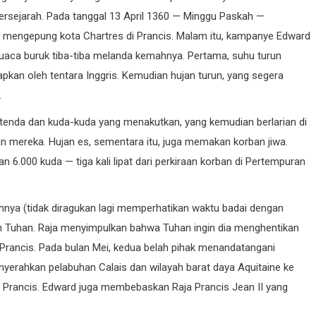
 Bersejarah. Pada tanggal 13 April 1360 — Minggu Paskah —
s, mengepung kota Chartres di Prancis. Malam itu, kampanye Edward
cuaca buruk tiba-tiba melanda kemahnya. Pertama, suhu turun
iapkan oleh tentara Inggris. Kemudian hujan turun, yang segera
.
tenda dan kuda-kuda yang menakutkan, yang kemudian berlarian di
an mereka. Hujan es, sementara itu, juga memakan korban jiwa.
n 6.000 kuda — tiga kali lipat dari perkiraan korban di Pertempuran
nya (tidak diragukan lagi memperhatikan waktu badai dengan
 Tuhan. Raja menyimpulkan bahwa Tuhan ingin dia menghentikan
rancis. Pada bulan Mei, kedua belah pihak menandatangani
enyerahkan pelabuhan Calais dan wilayah barat daya Aquitaine ke
a Prancis. Edward juga membebaskan Raja Prancis Jean II yang