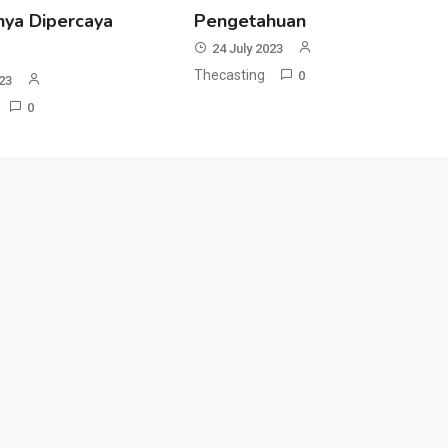
ya Dipercaya
Pengetahuan
24 July 2023
Thecasting
0
023
0