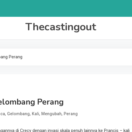
Thecastingout
bang Perang
elombang Perang
,
,
,
,
aca
Gelombang
Kali
Mengubah
Perang
annya di Crecy dengan invasi skala penuh lainnya ke Prancis – kali