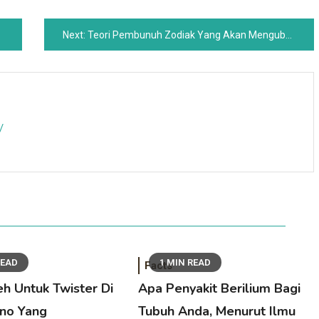
Next:
Teori Pembunuh Zodiak Yang Akan Mengubah Segalanya
/
READ
1 MIN READ
Facts
eh Untuk Twister Di
Apa Penyakit Berilium Bagi
no Yang
Tubuh Anda, Menurut Ilmu