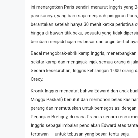
ini menargetkan Paris sendiri, menurut Inggris yang
pasukannya, yang baru saja menjarah pinggiran Pari
berantakan setelah hanya 30 menit ketika peristiwa 
hingga di bawah titik beku, sesuatu yang tidak dipers
berubah menjadi hujan es besar dan angin berbahaya
Badai mengobrak-abrik kamp Inggris, menerbangkan 
sekitar kamp dan menginjak-injak semua orang di jal
Secara keseluruhan, Inggris kehilangan 1.000 orang da
Crecy.
Kronik Inggris mencatat bahwa Edward dan anak buah
Minggu Paskah) berlutut dan memohon belas kasihan
perang dan memutuskan untuk bernegosiasi dengan P
Perjanjian Bretigny, di mana Prancis secara resmi m
Inggris sebagai imbalan penolakan Edward atas taht
tertawan — untuk tebusan yang besar, tentu saja.