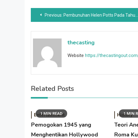
Post
Previous:
Pembunuhan Helen Potts Pada Tahun 1891 Yang Tragis Oleh Suami Rahasianya
navigation
thecasting
Website
https://thecastingout.com
Related Posts
1 MIN READ
1 MIN 
Entertainment
History
Pemogokan 1945 yang
Teori An
Menghentikan Hollywood
Roma Ku