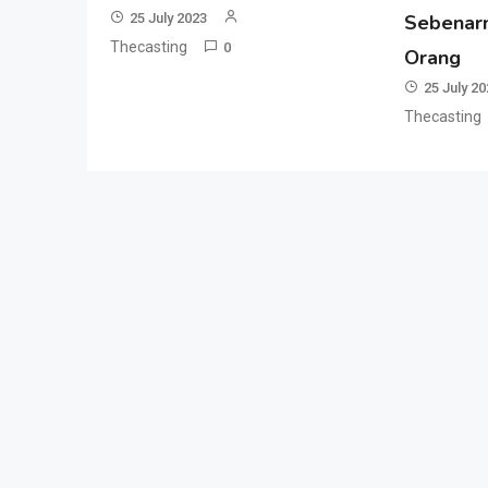
25 July 2023
Sebenarn
Thecasting
0
Orang
25 July 2
Thecasting