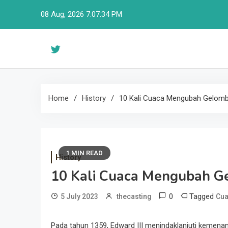
Skip
08 Aug, 2026
7:07:35 PM
to
content
Home
History
10 Kali Cuaca Mengubah Gelom
1 MIN READ
History
10 Kali Cuaca Mengubah G
0
Tagged
5 July 2023
thecasting
Cu
Pada tahun 1359, Edward III menindaklanjuti kemenang