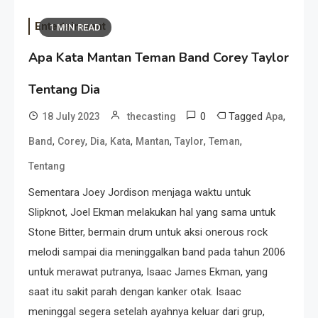
Entertainment
1 MIN READ
Apa Kata Mantan Teman Band Corey Taylor
Tentang Dia
0
Tagged
,
18 July 2023
thecasting
Apa
,
,
,
,
,
,
,
Band
Corey
Dia
Kata
Mantan
Taylor
Teman
Tentang
Sementara Joey Jordison menjaga waktu untuk
Slipknot, Joel Ekman melakukan hal yang sama untuk
Stone Bitter, bermain drum untuk aksi onerous rock
melodi sampai dia meninggalkan band pada tahun 2006
untuk merawat putranya, Isaac James Ekman, yang
saat itu sakit parah dengan kanker otak. Isaac
meninggal segera setelah ayahnya keluar dari grup,