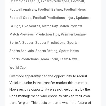
,
,
,
Champions League
Expert Predictions
Football
,
,
,
Football Analysis
Football Betting
Football News
,
,
,
Football Odds
Football Predictions
Injury Updates
,
,
,
,
La Liga
Live Scores
Match Day
Match Preview
,
,
,
Match Previews
Prediction Tips
Premier League
,
,
,
,
Serie A
Soccer
Soccer Predictions
Sports
,
,
,
Sports Analysis
Sports Betting
Sports News
,
,
,
Sports Predictions
Team Form
Team News
World Cup
Liverpool apparently had the opportunity to recruit
Vinicius Junior in the transfer market this summer.
However, this opportunity was not welcomed by the
Reds management, who chose to stick to their own
transfer plan. This decision came when the future of