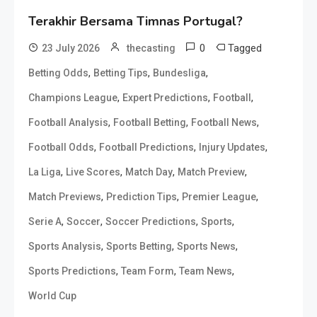
Terakhir Bersama Timnas Portugal?
0
Tagged
23 July 2026
thecasting
,
,
,
Betting Odds
Betting Tips
Bundesliga
,
,
,
Champions League
Expert Predictions
Football
,
,
,
Football Analysis
Football Betting
Football News
,
,
,
Football Odds
Football Predictions
Injury Updates
,
,
,
,
La Liga
Live Scores
Match Day
Match Preview
,
,
,
Match Previews
Prediction Tips
Premier League
,
,
,
,
Serie A
Soccer
Soccer Predictions
Sports
,
,
,
Sports Analysis
Sports Betting
Sports News
,
,
,
Sports Predictions
Team Form
Team News
World Cup