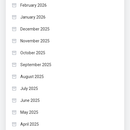
February 2026
January 2026
December 2025
November 2025
October 2025
September 2025
August 2025
July 2025
June 2025
May 2025
April 2025