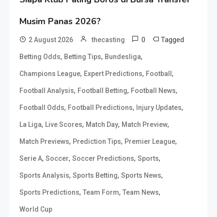
Musim Panas 2026?
0
Tagged
2 August 2026
thecasting
,
,
,
Betting Odds
Betting Tips
Bundesliga
,
,
,
Champions League
Expert Predictions
Football
,
,
,
Football Analysis
Football Betting
Football News
,
,
,
Football Odds
Football Predictions
Injury Updates
,
,
,
,
La Liga
Live Scores
Match Day
Match Preview
,
,
,
Match Previews
Prediction Tips
Premier League
,
,
,
,
Serie A
Soccer
Soccer Predictions
Sports
,
,
,
Sports Analysis
Sports Betting
Sports News
,
,
,
Sports Predictions
Team Form
Team News
World Cup