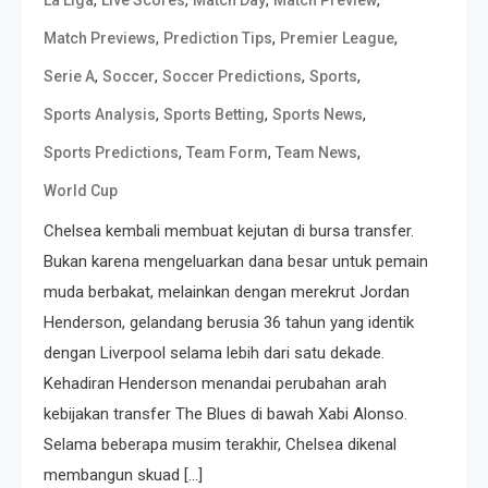
,
,
,
,
La Liga
Live Scores
Match Day
Match Preview
,
,
,
Match Previews
Prediction Tips
Premier League
,
,
,
,
Serie A
Soccer
Soccer Predictions
Sports
,
,
,
Sports Analysis
Sports Betting
Sports News
,
,
,
Sports Predictions
Team Form
Team News
World Cup
Chelsea kembali membuat kejutan di bursa transfer.
Bukan karena mengeluarkan dana besar untuk pemain
muda berbakat, melainkan dengan merekrut Jordan
Henderson, gelandang berusia 36 tahun yang identik
dengan Liverpool selama lebih dari satu dekade.
Kehadiran Henderson menandai perubahan arah
kebijakan transfer The Blues di bawah Xabi Alonso.
Selama beberapa musim terakhir, Chelsea dikenal
membangun skuad […]