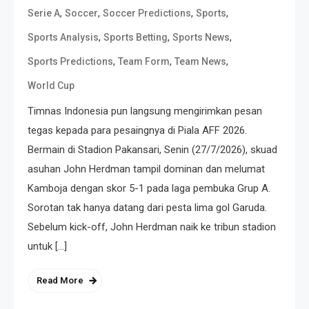
,
,
,
,
Serie A
Soccer
Soccer Predictions
Sports
,
,
,
Sports Analysis
Sports Betting
Sports News
,
,
,
Sports Predictions
Team Form
Team News
World Cup
Timnas Indonesia pun langsung mengirimkan pesan
tegas kepada para pesaingnya di Piala AFF 2026.
Bermain di Stadion Pakansari, Senin (27/7/2026), skuad
asuhan John Herdman tampil dominan dan melumat
Kamboja dengan skor 5-1 pada laga pembuka Grup A.
Sorotan tak hanya datang dari pesta lima gol Garuda.
Sebelum kick-off, John Herdman naik ke tribun stadion
untuk […]
Read More