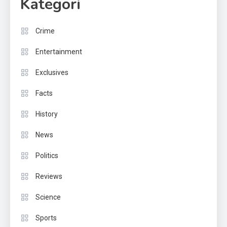
Kategori
Crime
Entertainment
Exclusives
Facts
History
News
Politics
Reviews
Science
Sports