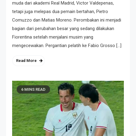
muda dari akademi Real Madrid, Victor Valdepenas,
tetapi juga melepas dua pemain bertahan, Pietro
Comuzzo dan Matias Moreno. Perombakan ini menjadi
bagian dari perubahan besar yang sedang dilakukan
Fiorentina setelah menjalani musim yang
mengecewakan. Pergantian pelatih ke Fabio Grosso […]
Read More
6 MINS READ