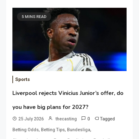
5 MINS READ
Sports
Liverpool rejects Vinicius Junior’s offer, do
you have big plans for 2027?
0
Tagged
25 July 2026
thecasting
,
,
,
Betting Odds
Betting Tips
Bundesliga