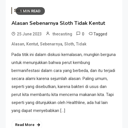
Science
1 MIN READ
Alasan Sebenarnya Sloth Tidak Kentut
0
Tagged
25 June 2023
thecasting
,
,
,
,
Alasan
Kentut
Sebenarnya
Sloth
Tidak
Pada titik ini dalam diskusi kemalasan, mungkin berguna
untuk menunjukkan bahwa perut kembung
bermanifestasi dalam cara yang berbeda, dan itu terjadi
secara alami karena sejumlah alasan. Paling umum,
seperti yang disebutkan, karena bakteri di usus dan
perut kita membantu kita mencerna makanan kita. Tapi
seperti yang ditunjukkan oleh Healthline, ada hal lain
yang dapat menyebabkan […]
Read More