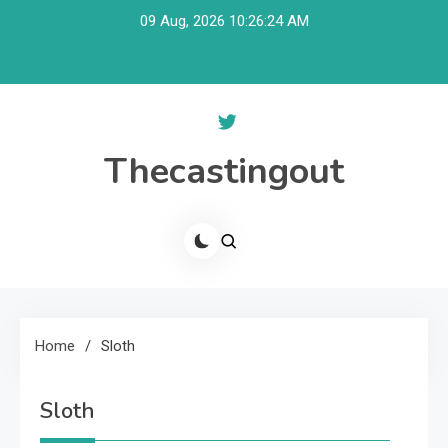
Skip
09 Aug, 2026
10:26:25 AM
to
content
Thecastingout
Home
Sloth
Sloth