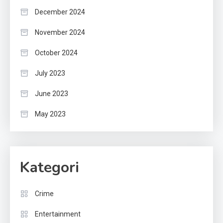
December 2024
November 2024
October 2024
July 2023
June 2023
May 2023
Kategori
Crime
Entertainment