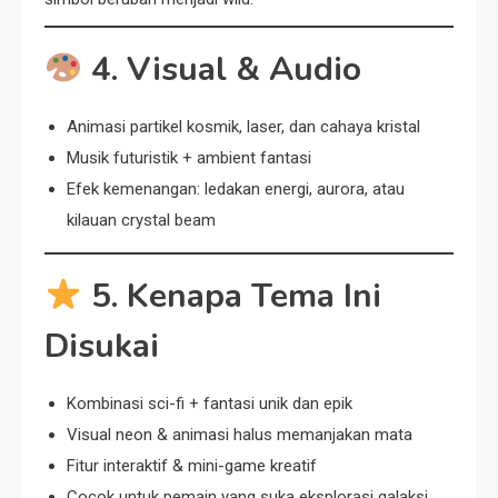
4. Visual & Audio
Animasi partikel kosmik, laser, dan cahaya kristal
Musik futuristik + ambient fantasi
Efek kemenangan: ledakan energi, aurora, atau
kilauan crystal beam
5. Kenapa Tema Ini
Disukai
Kombinasi sci-fi + fantasi unik dan epik
Visual neon & animasi halus memanjakan mata
Fitur interaktif & mini-game kreatif
Cocok untuk pemain yang suka eksplorasi galaksi