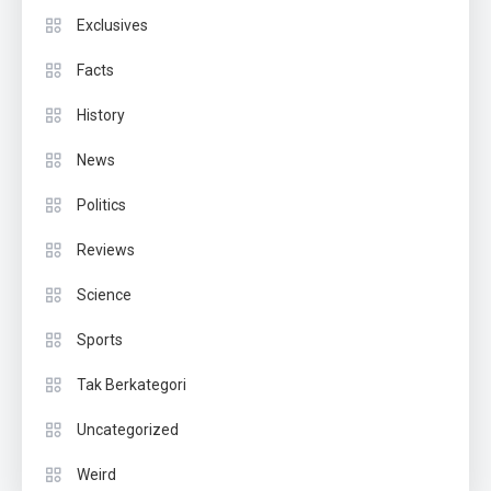
Exclusives
Facts
History
News
Politics
Reviews
Science
Sports
Tak Berkategori
Uncategorized
Weird