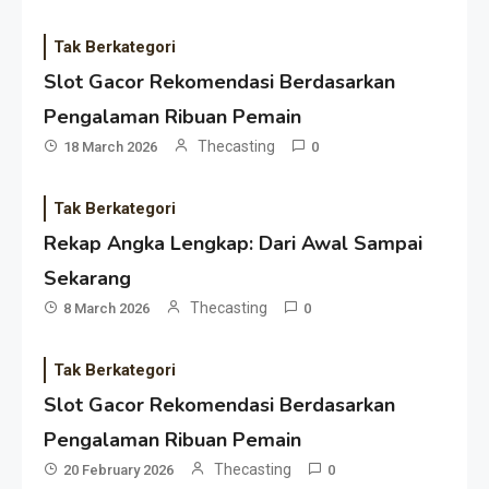
Tak Berkategori
Slot Gacor Rekomendasi Berdasarkan
Pengalaman Ribuan Pemain
Thecasting
18 March 2026
0
Tak Berkategori
Rekap Angka Lengkap: Dari Awal Sampai
Sekarang
Thecasting
8 March 2026
0
Tak Berkategori
Slot Gacor Rekomendasi Berdasarkan
Pengalaman Ribuan Pemain
Thecasting
20 February 2026
0