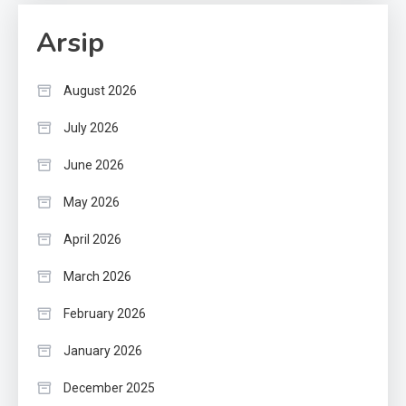
Arsip
August 2026
July 2026
June 2026
May 2026
April 2026
March 2026
February 2026
January 2026
December 2025