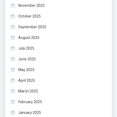
November 2025
October 2025
September 2025
August 2025
July 2025
June 2025
May 2025
April 2025
March 2025
February 2025
January 2025