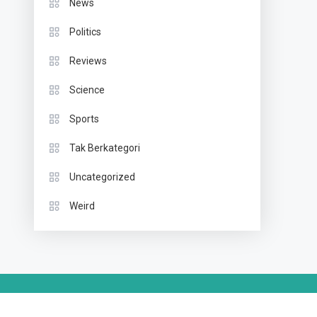
News
Politics
Reviews
Science
Sports
Tak Berkategori
Uncategorized
Weird