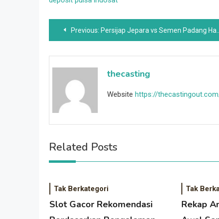
deposit pulsa indosat
Post
Previous:
Persijap Jepara vs Semen Padang Hasil 1-2: Kabau Sirah Kantongi Poin Penting
navigation
thecasting
Website
https://thecastingout.com
Related Posts
Tak Berkategori
Tak Berka
Slot Gacor Rekomendasi
Rekap An