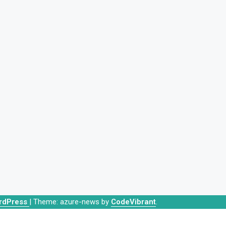
ordPress
|
Theme: azure-news by
CodeVibrant
.