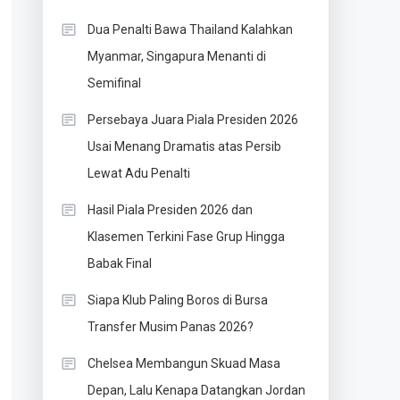
Dua Penalti Bawa Thailand Kalahkan
Myanmar, Singapura Menanti di
Semifinal
Persebaya Juara Piala Presiden 2026
Usai Menang Dramatis atas Persib
Lewat Adu Penalti
Hasil Piala Presiden 2026 dan
Klasemen Terkini Fase Grup Hingga
Babak Final
Siapa Klub Paling Boros di Bursa
Transfer Musim Panas 2026?
Chelsea Membangun Skuad Masa
Depan, Lalu Kenapa Datangkan Jordan