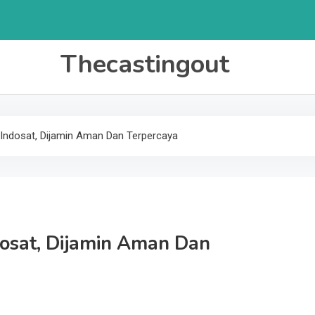
Thecastingout
 Indosat, Dijamin Aman Dan Terpercaya
dosat, Dijamin Aman Dan