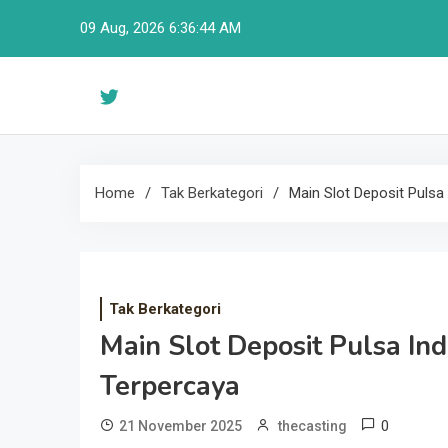
Skip
09 Aug, 2026
6:36:44 AM
to
content
Home
Tak Berkategori
Main Slot Deposit Pulsa
Tak Berkategori
Main Slot Deposit Pulsa In
Terpercaya
0
21 November 2025
thecasting