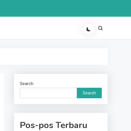
Search
Search
Pos-pos Terbaru