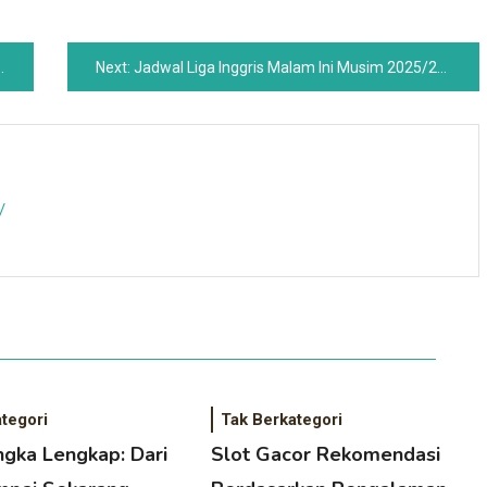
Next:
Jadwal Liga Inggris Malam Ini Musim 2025/2026
/
tegori
Tak Berkategori
gka Lengkap: Dari
Slot Gacor Rekomendasi