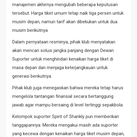
manajemen akhirnya mengubah beberapa keputusan
tersebut. Harga tiket umum tetap naik tiga persen untuk
musim depan, namun tarif akan dibekukan untuk dua
musim berikutnya.
Dalam pernyataan resminya, pihak klub menyatakan
akan mencari solusi jangka panjang dengan Dewan
Suporter untuk menghindari kenaikan harga tiket di
masa depan dan menjaga keterjangkauan untuk
generasi berikutnya.
Pihak klub juga menegaskan bahwa mereka tetap harus
mengelola tantangan finansial secara bertanggung
jawab agar mampu bersaing di level tertinggi sepakbola.
Kelompok suporter Spirit of Shankly pun memberikan
tanggapannya. Mereka mengakui masih ada suporter
yang kecewa dengan kenaikan harga tiket musim depan,