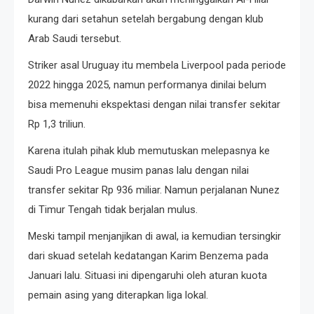
kurang dari setahun setelah bergabung dengan klub
Arab Saudi tersebut.
Striker asal Uruguay itu membela Liverpool pada periode
2022 hingga 2025, namun performanya dinilai belum
bisa memenuhi ekspektasi dengan nilai transfer sekitar
Rp 1,3 triliun.
Karena itulah pihak klub memutuskan melepasnya ke
Saudi Pro League musim panas lalu dengan nilai
transfer sekitar Rp 936 miliar. Namun perjalanan Nunez
di Timur Tengah tidak berjalan mulus.
Meski tampil menjanjikan di awal, ia kemudian tersingkir
dari skuad setelah kedatangan Karim Benzema pada
Januari lalu. Situasi ini dipengaruhi oleh aturan kuota
pemain asing yang diterapkan liga lokal.