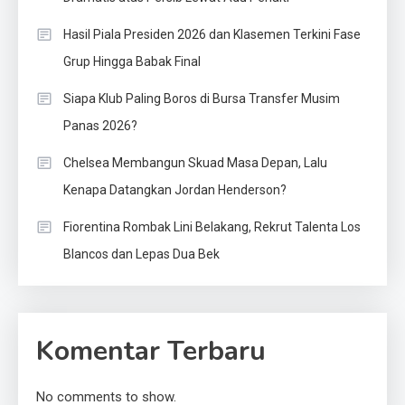
Hasil Piala Presiden 2026 dan Klasemen Terkini Fase
Grup Hingga Babak Final
Siapa Klub Paling Boros di Bursa Transfer Musim
Panas 2026?
Chelsea Membangun Skuad Masa Depan, Lalu
Kenapa Datangkan Jordan Henderson?
Fiorentina Rombak Lini Belakang, Rekrut Talenta Los
Blancos dan Lepas Dua Bek
Komentar Terbaru
No comments to show.