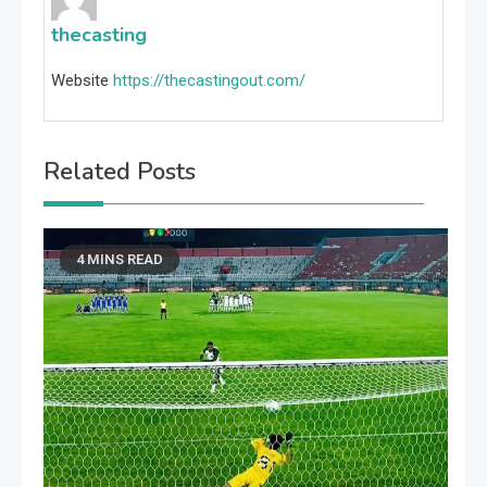
thecasting
Website
https://thecastingout.com/
Related Posts
4 MINS READ