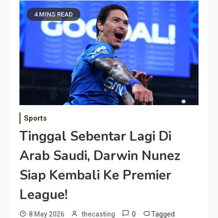
4 MINS READ
Sports
Tinggal Sebentar Lagi Di
Arab Saudi, Darwin Nunez
Siap Kembali Ke Premier
League!
0
Tagged
8 May 2026
thecasting