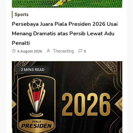
Sports
Persebaya Juara Piala Presiden 2026 Usai
Menang Dramatis atas Persib Lewat Adu
Penalti
Thecasting
6 August 2026
0
2 MINS READ