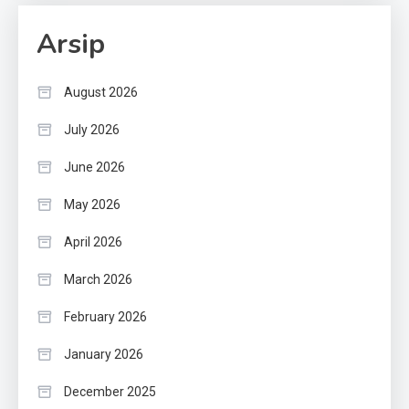
Arsip
August 2026
July 2026
June 2026
May 2026
April 2026
March 2026
February 2026
January 2026
December 2025