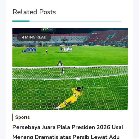
Related Posts
4 MINS READ
Sports
Persebaya Juara Piala Presiden 2026 Usai
Menang Dramatis atas Persib Lewat Adu