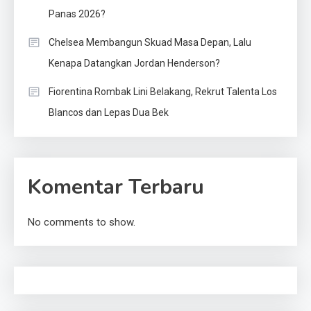
Panas 2026?
Chelsea Membangun Skuad Masa Depan, Lalu
Kenapa Datangkan Jordan Henderson?
Fiorentina Rombak Lini Belakang, Rekrut Talenta Los
Blancos dan Lepas Dua Bek
Komentar Terbaru
No comments to show.