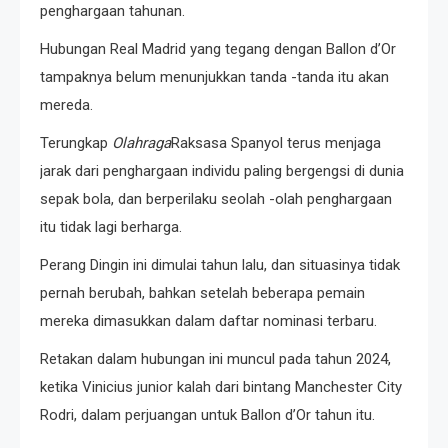
penghargaan tahunan.
Hubungan Real Madrid yang tegang dengan Ballon d’Or
tampaknya belum menunjukkan tanda -tanda itu akan
mereda.
Terungkap
Olahraga
Raksasa Spanyol terus menjaga
jarak dari penghargaan individu paling bergengsi di dunia
sepak bola, dan berperilaku seolah -olah penghargaan
itu tidak lagi berharga.
Perang Dingin ini dimulai tahun lalu, dan situasinya tidak
pernah berubah, bahkan setelah beberapa pemain
mereka dimasukkan dalam daftar nominasi terbaru.
Retakan dalam hubungan ini muncul pada tahun 2024,
ketika Vinicius junior kalah dari bintang Manchester City
Rodri, dalam perjuangan untuk Ballon d’Or tahun itu.