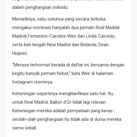
dalam penghargaan individu.
Menariknya, satu-satunya yang secara terbuka
mengakui nominasi hanyalah dua pemain Real Madide
Madridi Femenino-Caroline Weir dan Linda Caicedo,
serta bek tengah New Madrid dari Belanda, Dean
Huijsen.
“Merasa terhormat berada di daftar ini, bersama dengan
begitu banyak pemain hebat,” kata Weir di halaman
Instagram resminya.
Keheningan sepertinya mengklarifikasi satu hal. Itu,
untuk Real Madrid, Ballon d’Or tidak lagi relevan.
Keheningan mereka adalah pernyataan yang keras-
seolah-olah penghargaan itu tidak ada di dunia mereka
sama sekali.