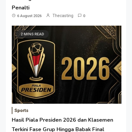
Penalti
Thecasting
6 August 2026
0
2 MINS READ
Sports
Hasil Piala Presiden 2026 dan Klasemen
Terkini Fase Grup Hingga Babak Final