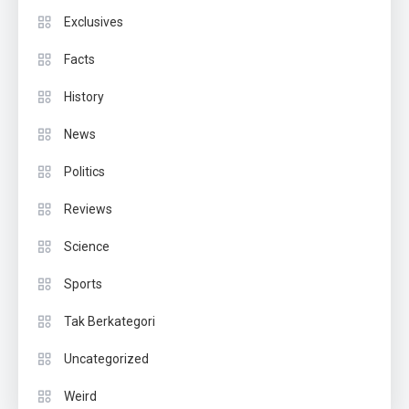
Exclusives
Facts
History
News
Politics
Reviews
Science
Sports
Tak Berkategori
Uncategorized
Weird