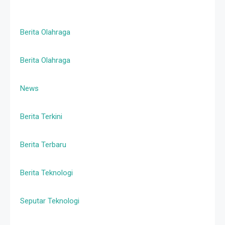
Berita Olahraga
Berita Olahraga
News
Berita Terkini
Berita Terbaru
Berita Teknologi
Seputar Teknologi