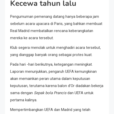
Kecewa tahun lalu
Pengumuman pemenang datang hanya beberapa jam
sebelum acara upacara di Paris, yang bahkan membuat
Real Madrid membatalkan rencana keberangkatan
mereka ke acara tersebut.
Klub segera menolak untuk menghadiri acara tersebut,
yang dianggap banyak orang sebagai protes kuat.
Pada hari -hari berikutnya, ketegangan meningkat.
Laporan menunjukkan, pengaruh UEFA kemungkinan
akan memainkan peran utama dalam keputusan
keputusan, terutama karena balon d’Or diadakan bekerja
sama dengan
Sepak bola Prancis
dan UEFA untuk
pertama kalinya.
Mempertimbangkan UEFA dan Madrid yang telah