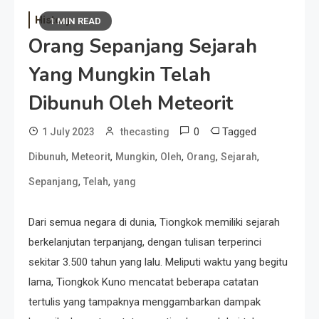
History
1 MIN READ
Orang Sepanjang Sejarah
Yang Mungkin Telah
Dibunuh Oleh Meteorit
0
Tagged
1 July 2023
thecasting
,
,
,
,
,
,
Dibunuh
Meteorit
Mungkin
Oleh
Orang
Sejarah
,
,
Sepanjang
Telah
yang
Dari semua negara di dunia, Tiongkok memiliki sejarah
berkelanjutan terpanjang, dengan tulisan terperinci
sekitar 3.500 tahun yang lalu. Meliputi waktu yang begitu
lama, Tiongkok Kuno mencatat beberapa catatan
tertulis yang tampaknya menggambarkan dampak