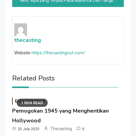
Next:
Apa yang Terjadi Pada Maverick Dari Tangkapan Paling Mematikan?
thecasting
Website
https://thecastingout.com/
Related Posts
Entertainment
1 MIN READ
Pemogokan 1945 yang Menghentikan
Hollywood
Thecasting
25 July 2023
0