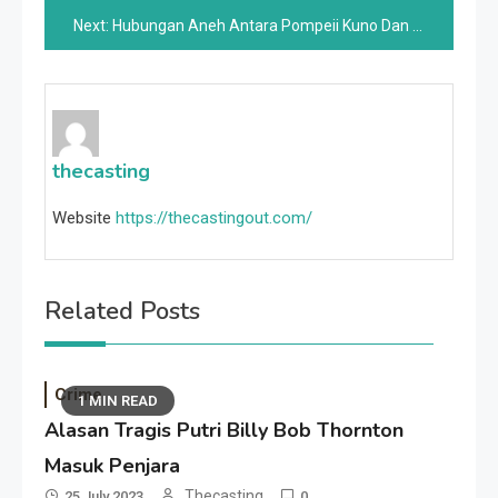
navigation
Next:
Hubungan Aneh Antara Pompeii Kuno Dan Hidangan Khas Italia
thecasting
Website
https://thecastingout.com/
Related Posts
Crime
1 MIN READ
Alasan Tragis Putri Billy Bob Thornton
Masuk Penjara
Thecasting
25 July 2023
0