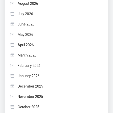
August 2026
July 2026
June 2026
May 2026
April 2026
March 2026
February 2026
January 2026
December 2025
November 2025
October 2025