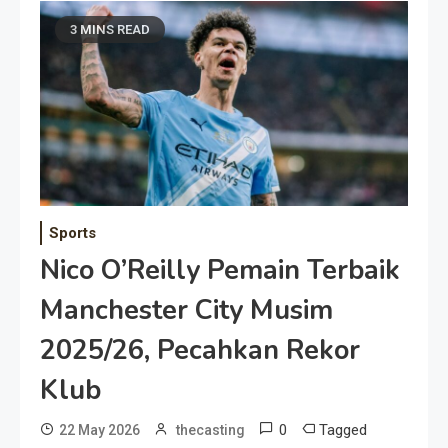
3 MINS READ
Sports
Nico O’Reilly Pemain Terbaik
Manchester City Musim
2025/26, Pecahkan Rekor
Klub
0
Tagged
22 May 2026
thecasting