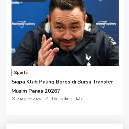
Sports
Siapa Klub Paling Boros di Bursa Transfer
Musim Panas 2026?
Thecasting
2 August 2026
0