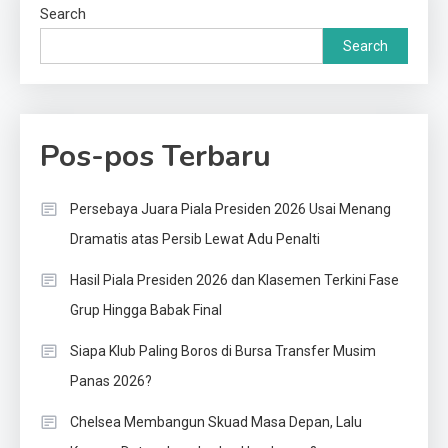
Search
Search
Pos-pos Terbaru
Persebaya Juara Piala Presiden 2026 Usai Menang
Dramatis atas Persib Lewat Adu Penalti
Hasil Piala Presiden 2026 dan Klasemen Terkini Fase
Grup Hingga Babak Final
Siapa Klub Paling Boros di Bursa Transfer Musim
Panas 2026?
Chelsea Membangun Skuad Masa Depan, Lalu