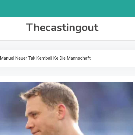
Thecastingout
Manuel Neuer Tak Kembali Ke Die Mannschaft