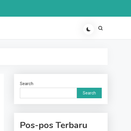
Search
Search
Pos-pos Terbaru