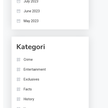
July 2023
June 2023
May 2023
Kategori
Crime
Entertainment
Exclusives
Facts
History