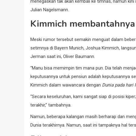
menegaskan tak akan kembali ke timnas, namun kini i
Julian Nagelsmann.
Kimmich membantahnya
Meski rumor tersebut semakin menguat dalam bebera
setimnya di Bayern Munich, Joshua Kimmich, langsu
Jerman saat ini, Oliver Baumann.
“Manu bisa memimpin tim mana pun. Dia telah menjad
keputusannya untuk pensiun adalah keputusannya sen
Kimmich dalam wawancara dengan
Dunia pada hari
“Secara keseluruhan, kami sangat siap di posisi kipe
terakhir,” tambahnya.
Namun, beberapa kalangan masih berharap dan menga
Dunia terakhirnya. Namun, saat ini tampaknya hal ter