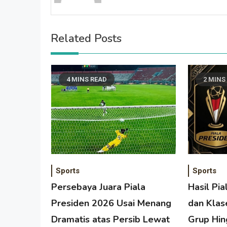
Related Posts
4 MINS READ
2 MINS
Sports
Sports
Persebaya Juara Piala
Hasil Pi
Presiden 2026 Usai Menang
dan Klas
Dramatis atas Persib Lewat
Grup Hin