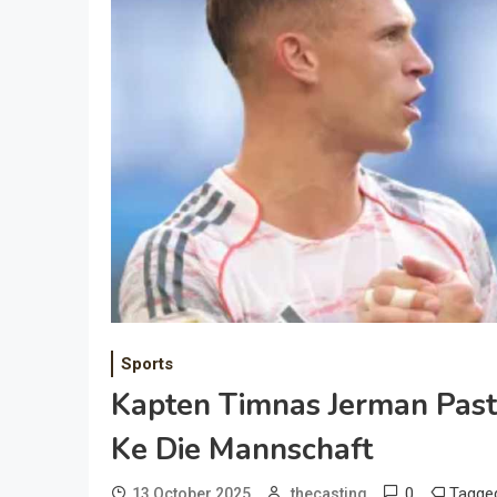
Sports
Kapten Timnas Jerman Past
Ke Die Mannschaft
0
Tagg
13 October 2025
thecasting