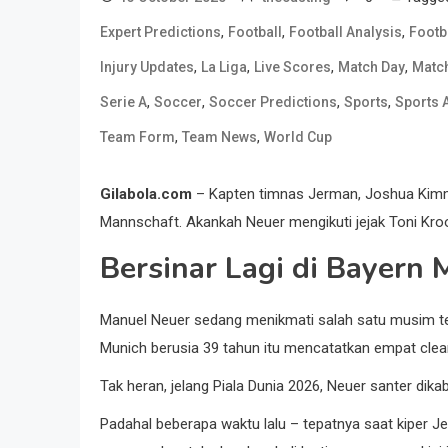
,
,
,
Expert Predictions
Football
Football Analysis
Footba
,
,
,
,
Injury Updates
La Liga
Live Scores
Match Day
Matc
,
,
,
,
Serie A
Soccer
Soccer Predictions
Sports
Sports 
,
,
Team Form
Team News
World Cup
Gilabola.com
– Kapten timnas Jerman, Joshua Kimm
Mannschaft. Akankah Neuer mengikuti jejak Toni Kr
Bersinar Lagi di Bayern 
Manuel Neuer sedang menikmati salah satu musim te
Munich berusia 39 tahun itu mencatatkan empat cle
Tak heran, jelang Piala Dunia 2026, Neuer santer dik
Padahal beberapa waktu lalu – tepatnya saat kiper J