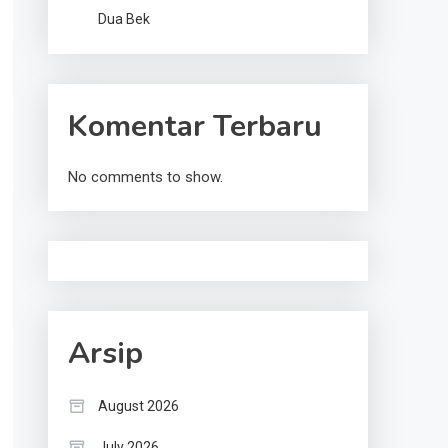
Dua Bek
Komentar Terbaru
No comments to show.
Arsip
August 2026
July 2026