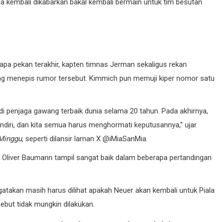
a kembali dikabarkan bakal kembali bermain untuk tim besutan
pa pekan terakhir, kapten timnas Jerman sekaligus rekan
ng menepis rumor tersebut. Kimmich pun memuji kiper nomor satu
i penjaga gawang terbaik dunia selama 20 tahun. Pada akhirnya,
diri, dan kita semua harus menghormati keputusannya,” ujar
 Minggu,
seperti dilansir laman X @iMiaSanMia.
r; Oliver Baumann tampil sangat baik dalam beberapa pertandingan
takan masih harus dilihat apakah Neuer akan kembali untuk Piala
sebut tidak mungkin dilakukan.