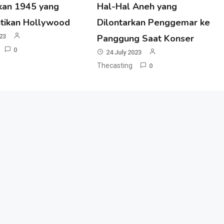
an 1945 yang
Hal-Hal Aneh yang
tikan Hollywood
Dilontarkan Penggemar ke
023
Panggung Saat Konser
0
24 July 2023
Thecasting
0