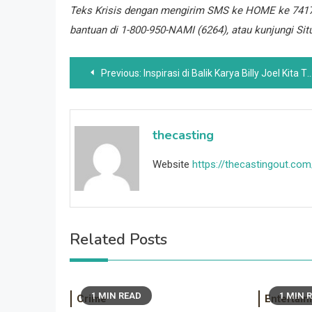
Teks Krisis
dengan mengirim SMS ke HOME ke 7417
bantuan di 1-800-950-NAMI (6264), atau kunjungi
Sit
Post
Previous:
Inspirasi di Balik Karya Billy Joel Kita Tidak Menyalakan Api
navigation
thecasting
Website
https://thecastingout.com
Related Posts
1 MIN READ
1 MIN 
Crime
Entertai