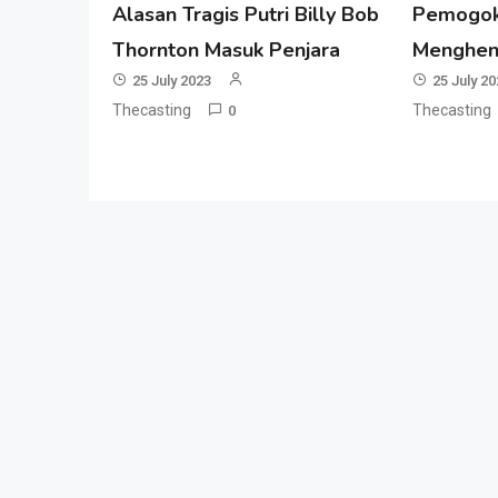
Alasan Tragis Putri Billy Bob
Pemogok
Thornton Masuk Penjara
Menghen
25 July 2023
25 July 2
Thecasting
Thecasting
0