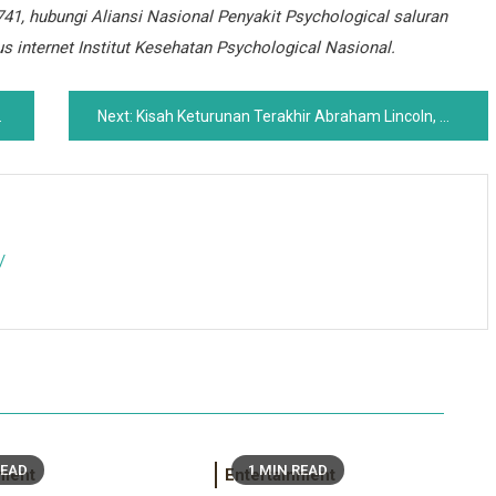
41, hubungi
Aliansi Nasional Penyakit Psychological
saluran
us internet Institut Kesehatan Psychological Nasional
.
Next:
Kisah Keturunan Terakhir Abraham Lincoln, Robert Todd Lincoln Beckwith
/
READ
1 MIN READ
nment
Entertainment