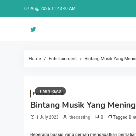
Skip
07 Aug, 2026
11:43:40 AM
to
content
Home
Entertainment
Bintang Musik Yang Meni
1 MIN READ
Entertainment
Bintang Musik Yang Menin
0
Tagged
1 July 2023
thecasting
Bin
Beberapa bassis yang pernah mendapatkan perhatian 