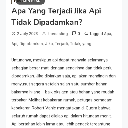
Facts
1 MIN READ
Apa Yang Terjadi Jika Api
Tidak Dipadamkan?
0
Tagged
,
2 July 2023
thecasting
Apa
,
,
,
,
,
Api
Dipadamkan
Jika
Terjadi
Tidak
yang
Untungnya, meskipun api dapat menyala selamanya,
sebagian besar mati dengan sendirinya dan tidak perlu
dipadamkan. Jika dibiarkan saja, api akan mendingin dan
menyusut segera setelah salah satu sumber bahan
bakarnya hilang – baik oksigen atau bahan yang mudah
terbakar. Melihat kebakaran rumah, petugas pemadam
kebakaran Robert Vahle mengatakan di Quora bahwa
seluruh rumah dapat dilalap api dalam hitungan menit.
Api bertahan lebih lama atau lebih pendek tergantung