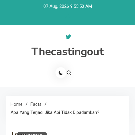
Skip
07 Aug, 2026
9:55:50 AM
to
content
Thecastingout
Home
Facts
Apa Yang Terjadi Jika Api Tidak Dipadamkan?