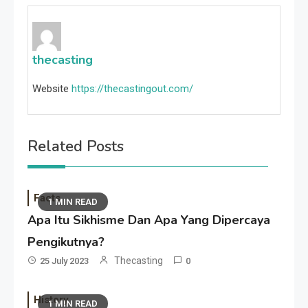
thecasting
Website
https://thecastingout.com/
Related Posts
Facts
1 MIN READ
Apa Itu Sikhisme Dan Apa Yang Dipercaya
Pengikutnya?
Thecasting
25 July 2023
0
History
1 MIN READ