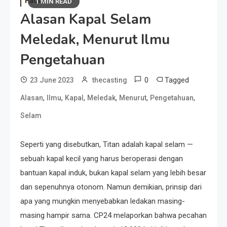
Facts
1 MIN READ
Alasan Kapal Selam
Meledak, Menurut Ilmu
Pengetahuan
0
Tagged
23 June 2023
thecasting
,
,
,
,
,
,
Alasan
Ilmu
Kapal
Meledak
Menurut
Pengetahuan
Selam
Seperti yang disebutkan, Titan adalah kapal selam —
sebuah kapal kecil yang harus beroperasi dengan
bantuan kapal induk, bukan kapal selam yang lebih besar
dan sepenuhnya otonom. Namun demikian, prinsip dari
apa yang mungkin menyebabkan ledakan masing-
masing hampir sama. CP24 melaporkan bahwa pecahan