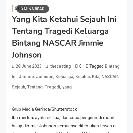
Crime
3 MINS READ
Yang Kita Ketahui Sejauh Ini
Tentang Tragedi Keluarga
Bintang NASCAR Jimmie
Johnson
0
Tagged
,
28 June 2023
thecasting
Bintang
,
,
,
,
,
,
,
Ini
Jimmie
Johnson
Keluarga
Ketahui
Kita
NASCAR
,
,
,
Sejauh
Tentang
Tragedi
yang
Grup Media Gerinda/Shutterstock
Ibu mertua, ayah mertua, dan cucu pengemudi mobil
balap Jimmie Johnson semuanya ditemukan tewas di