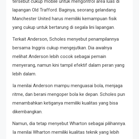
tersebut cukup mobile untuk mengontrol area luas di
lapangan Old Trafford. Baginya, seorang gelandang
Manchester United harus memiliki kemampuan fisik
yang cukup untuk bertarung di segala lini lapangan.
Terkait Anderson, Scholes menyebut penampilannya
bersama Inggris cukup mengejutkan. Dia awalnya
melihat Anderson lebih cocok sebagai pemain
menyerang, namun kini tampil efektif dalam peran yang
lebih dalam.
Ia menilai Anderson mampu menguasai bola, menjaga
ritme, dan berani mengoper bola ke depan. Scholes pun
menambahkan ketiganya memiliki kualitas yang bisa
dikembangkan.
Namun, dia tetap menyebut Wharton sebagai pilihannya.
Ia menilai Wharton memiliki kualitas teknik yang lebih