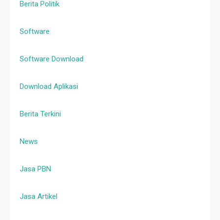
Berita Politik
Software
Software Download
Download Aplikasi
Berita Terkini
News
Jasa PBN
Jasa Artikel