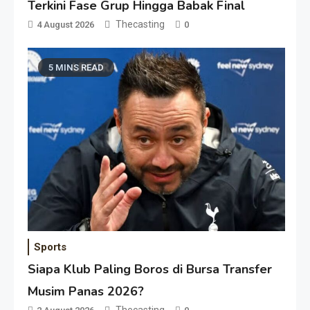
Terkini Fase Grup Hingga Babak Final
Thecasting
4 August 2026
0
5 MINS READ
Sports
Siapa Klub Paling Boros di Bursa Transfer
Musim Panas 2026?
Thecasting