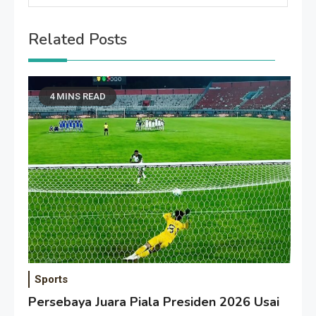
Related Posts
4 MINS READ
Sports
Persebaya Juara Piala Presiden 2026 Usai