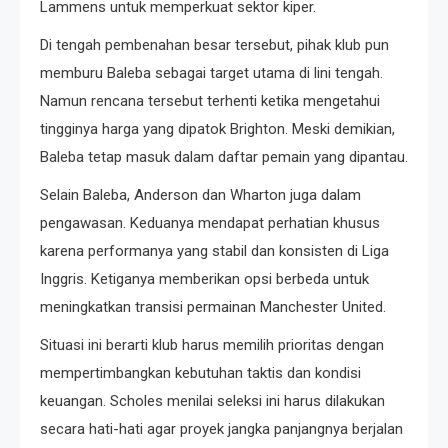
Lammens untuk memperkuat sektor kiper.
Di tengah pembenahan besar tersebut, pihak klub pun
memburu Baleba sebagai target utama di lini tengah.
Namun rencana tersebut terhenti ketika mengetahui
tingginya harga yang dipatok Brighton. Meski demikian,
Baleba tetap masuk dalam daftar pemain yang dipantau.
Selain Baleba, Anderson dan Wharton juga dalam
pengawasan. Keduanya mendapat perhatian khusus
karena performanya yang stabil dan konsisten di Liga
Inggris. Ketiganya memberikan opsi berbeda untuk
meningkatkan transisi permainan Manchester United.
Situasi ini berarti klub harus memilih prioritas dengan
mempertimbangkan kebutuhan taktis dan kondisi
keuangan. Scholes menilai seleksi ini harus dilakukan
secara hati-hati agar proyek jangka panjangnya berjalan