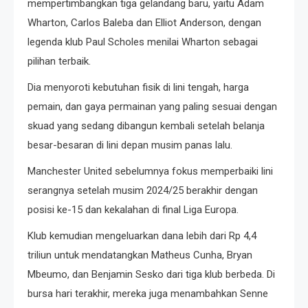
mempertimbangkan tiga gelandang baru, yaitu Adam
Wharton, Carlos Baleba dan Elliot Anderson, dengan
legenda klub Paul Scholes menilai Wharton sebagai
pilihan terbaik.
Dia menyoroti kebutuhan fisik di lini tengah, harga
pemain, dan gaya permainan yang paling sesuai dengan
skuad yang sedang dibangun kembali setelah belanja
besar-besaran di lini depan musim panas lalu.
Manchester United sebelumnya fokus memperbaiki lini
serangnya setelah musim 2024/25 berakhir dengan
posisi ke-15 dan kekalahan di final Liga Europa.
Klub kemudian mengeluarkan dana lebih dari Rp 4,4
triliun untuk mendatangkan Matheus Cunha, Bryan
Mbeumo, dan Benjamin Sesko dari tiga klub berbeda. Di
bursa hari terakhir, mereka juga menambahkan Senne