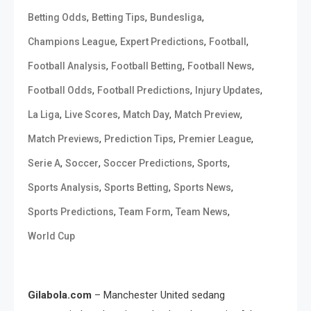
,
,
,
Betting Odds
Betting Tips
Bundesliga
,
,
,
Champions League
Expert Predictions
Football
,
,
,
Football Analysis
Football Betting
Football News
,
,
,
Football Odds
Football Predictions
Injury Updates
,
,
,
,
La Liga
Live Scores
Match Day
Match Preview
,
,
,
Match Previews
Prediction Tips
Premier League
,
,
,
,
Serie A
Soccer
Soccer Predictions
Sports
,
,
,
Sports Analysis
Sports Betting
Sports News
,
,
,
Sports Predictions
Team Form
Team News
World Cup
Gilabola.com
– Manchester United sedang