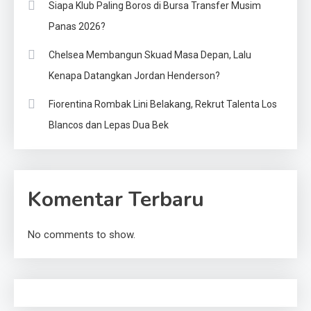
Siapa Klub Paling Boros di Bursa Transfer Musim
Panas 2026?
Chelsea Membangun Skuad Masa Depan, Lalu
Kenapa Datangkan Jordan Henderson?
Fiorentina Rombak Lini Belakang, Rekrut Talenta Los
Blancos dan Lepas Dua Bek
Komentar Terbaru
No comments to show.