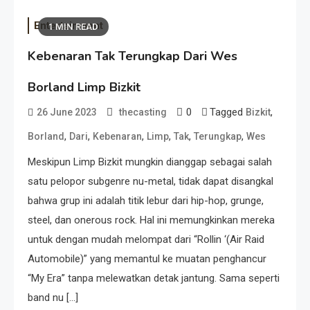
Entertainment
1 MIN READ
Kebenaran Tak Terungkap Dari Wes
Borland Limp Bizkit
0
Tagged
,
26 June 2023
thecasting
Bizkit
,
,
,
,
,
,
Borland
Dari
Kebenaran
Limp
Tak
Terungkap
Wes
Meskipun Limp Bizkit mungkin dianggap sebagai salah
satu pelopor subgenre nu-metal, tidak dapat disangkal
bahwa grup ini adalah titik lebur dari hip-hop, grunge,
steel, dan onerous rock. Hal ini memungkinkan mereka
untuk dengan mudah melompat dari “Rollin ‘(Air Raid
Automobile)” yang memantul ke muatan penghancur
“My Era” tanpa melewatkan detak jantung. Sama seperti
band nu […]