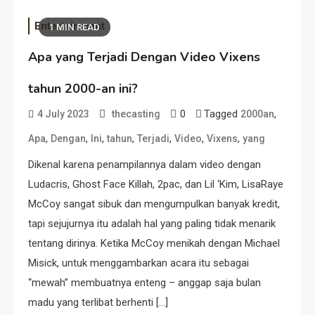
Entertainment
1 MIN READ
Apa yang Terjadi Dengan Video Vixens
tahun 2000-an ini?
0
Tagged
,
4 July 2023
thecasting
2000an
,
,
,
,
,
,
,
Apa
Dengan
Ini
tahun
Terjadi
Video
Vixens
yang
Dikenal karena penampilannya dalam video dengan
Ludacris, Ghost Face Killah, 2pac, dan Lil ‘Kim, LisaRaye
McCoy sangat sibuk dan mengumpulkan banyak kredit,
tapi sejujurnya itu adalah hal yang paling tidak menarik
tentang dirinya. Ketika McCoy menikah dengan Michael
Misick, untuk menggambarkan acara itu sebagai
“mewah” membuatnya enteng – anggap saja bulan
madu yang terlibat berhenti […]