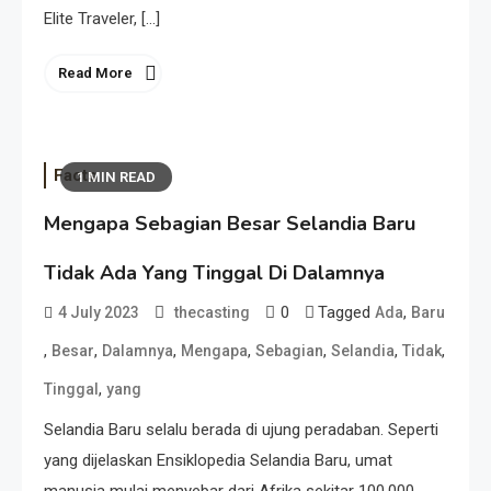
Elite Traveler, […]
Read More
Facts
1 MIN READ
Mengapa Sebagian Besar Selandia Baru
Tidak Ada Yang Tinggal Di Dalamnya
0
Tagged
,
4 July 2023
thecasting
Ada
Baru
,
,
,
,
,
,
,
Besar
Dalamnya
Mengapa
Sebagian
Selandia
Tidak
,
Tinggal
yang
Selandia Baru selalu berada di ujung peradaban. Seperti
yang dijelaskan Ensiklopedia Selandia Baru, umat