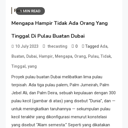
Facts
1 MIN READ
Mengapa Hampir Tidak Ada Orang Yang
Tinggal Di Pulau Buatan Dubai
0
Tagged
,
10 July 2023
thecasting
Ada
,
,
,
,
,
,
,
Buatan
Dubai
Hampir
Mengapa
Orang
Pulau
Tidak
,
Tinggal
yang
Proyek pulau buatan Dubai melibatkan lima pulau
terpisah. Ada tiga pulau palem, Palm Jumeirah, Palm
Jebel Ali, dan Palm Deira, sebuah kepulauan dengan 300
pulau kecil (gambar di atas) yang disebut “Dunia”, dan —
untuk meningkatkan taruhannya — sekumpulan pulau
kecil terakhir yang dikonfigurasi menurut konstelasi
yang disebut “Alam semesta.” Seperti yang dikatakan