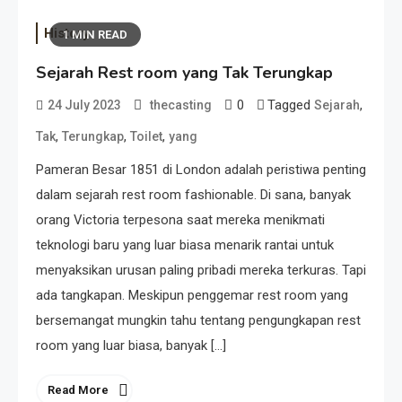
History
1 MIN READ
Sejarah Rest room yang Tak Terungkap
0
Tagged
,
24 July 2023
thecasting
Sejarah
,
,
,
Tak
Terungkap
Toilet
yang
Pameran Besar 1851 di London adalah peristiwa penting
dalam sejarah rest room fashionable. Di sana, banyak
orang Victoria terpesona saat mereka menikmati
teknologi baru yang luar biasa menarik rantai untuk
menyaksikan urusan paling pribadi mereka terkuras. Tapi
ada tangkapan. Meskipun penggemar rest room yang
bersemangat mungkin tahu tentang pengungkapan rest
room yang luar biasa, banyak […]
Read More