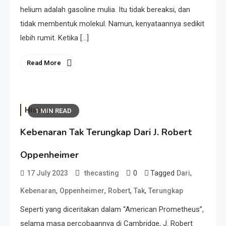
helium adalah gasoline mulia. Itu tidak bereaksi, dan
tidak membentuk molekul. Namun, kenyataannya sedikit
lebih rumit. Ketika […]
Read More
History
1 MIN READ
Kebenaran Tak Terungkap Dari J. Robert
Oppenheimer
0
Tagged
,
17 July 2023
thecasting
Dari
,
,
,
,
Kebenaran
Oppenheimer
Robert
Tak
Terungkap
Seperti yang diceritakan dalam “American Prometheus”,
selama masa percobaannya di Cambridge, J. Robert