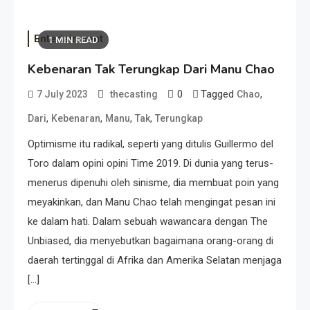
Entertainment
1 MIN READ
Kebenaran Tak Terungkap Dari Manu Chao
0
Tagged
,
7 July 2023
thecasting
Chao
,
,
,
,
Dari
Kebenaran
Manu
Tak
Terungkap
Optimisme itu radikal, seperti yang ditulis Guillermo del
Toro dalam opini opini Time 2019. Di dunia yang terus-
menerus dipenuhi oleh sinisme, dia membuat poin yang
meyakinkan, dan Manu Chao telah mengingat pesan ini
ke dalam hati. Dalam sebuah wawancara dengan The
Unbiased, dia menyebutkan bagaimana orang-orang di
daerah tertinggal di Afrika dan Amerika Selatan menjaga
[…]