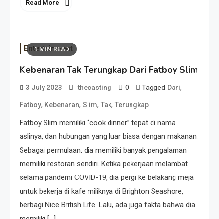
Read More
Entertainment
1 MIN READ
Kebenaran Tak Terungkap Dari Fatboy Slim
0
Tagged
,
3 July 2023
thecasting
Dari
,
,
,
,
Fatboy
Kebenaran
Slim
Tak
Terungkap
Fatboy Slim memiliki “cook dinner” tepat di nama
aslinya, dan hubungan yang luar biasa dengan makanan.
Sebagai permulaan, dia memiliki banyak pengalaman
memiliki restoran sendiri. Ketika pekerjaan melambat
selama pandemi COVID-19, dia pergi ke belakang meja
untuk bekerja di kafe miliknya di Brighton Seashore,
berbagi Nice British Life. Lalu, ada juga fakta bahwa dia
memiliki […]