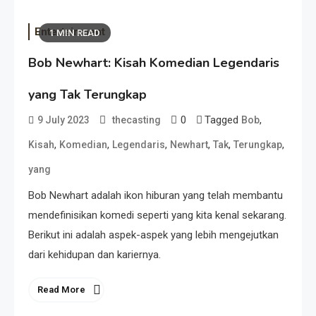
Entertainment
1 MIN READ
Bob Newhart: Kisah Komedian Legendaris
yang Tak Terungkap
0
Tagged
,
9 July 2023
thecasting
Bob
,
,
,
,
,
,
Kisah
Komedian
Legendaris
Newhart
Tak
Terungkap
yang
Bob Newhart adalah ikon hiburan yang telah membantu
mendefinisikan komedi seperti yang kita kenal sekarang.
Berikut ini adalah aspek-aspek yang lebih mengejutkan
dari kehidupan dan kariernya.
Read More