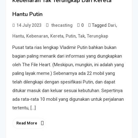
Kebenaran Tak Terungkap Dari Kereta
Hantu Putin
0
Tagged
,
14 July 2023
thecasting
Dari
,
,
,
,
,
Hantu
Kebenaran
Kereta
Putin
Tak
Terungkap
Pusat tata rias lengkap Vladimir Putin bahkan bukan
bagian paling menarik dari informasi yang diungkapkan
oleh The File Heart. (Meskipun, mungkin, ini adalah yang
paling layak meme.) Sebenarnya ada 22 mobil yang
telah dilengkapi dengan spesifikasi Putin, dan dapat
ditukar masuk dan keluar sesuai kebutuhan. Sepertinya
ada rata-rata 10 mobil yang digunakan untuk perjalanan
tertentu, […]
Read More