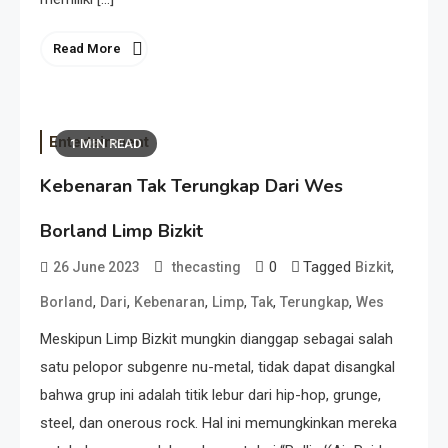
Read More
Entertainment
1 MIN READ
Kebenaran Tak Terungkap Dari Wes
Borland Limp Bizkit
0
Tagged
,
26 June 2023
thecasting
Bizkit
,
,
,
,
,
,
Borland
Dari
Kebenaran
Limp
Tak
Terungkap
Wes
Meskipun Limp Bizkit mungkin dianggap sebagai salah
satu pelopor subgenre nu-metal, tidak dapat disangkal
bahwa grup ini adalah titik lebur dari hip-hop, grunge,
steel, dan onerous rock. Hal ini memungkinkan mereka