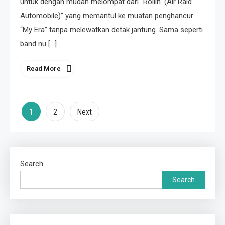
untuk dengan mudah melompat dari “Rollin ‘(Air Raid
Automobile)” yang memantul ke muatan penghancur
“My Era” tanpa melewatkan detak jantung. Sama seperti
band nu […]
Read More
Posts
1
2
Next
pagination
Search
Search