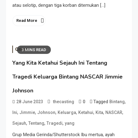
atau selotip, dengan tiga korban ditemukan […]
Read More
Crime
3 MINS READ
Yang Kita Ketahui Sejauh Ini Tentang
Tragedi Keluarga Bintang NASCAR Jimmie
Johnson
0
Tagged
,
28 June 2023
thecasting
Bintang
,
,
,
,
,
,
,
Ini
Jimmie
Johnson
Keluarga
Ketahui
Kita
NASCAR
,
,
,
Sejauh
Tentang
Tragedi
yang
Grup Media Gerinda/Shutterstock Ibu mertua, ayah