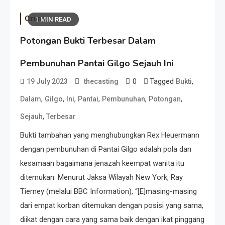
Crime
1 MIN READ
Potongan Bukti Terbesar Dalam
Pembunuhan Pantai Gilgo Sejauh Ini
0
Tagged
,
19 July 2023
thecasting
Bukti
,
,
,
,
,
,
Dalam
Gilgo
Ini
Pantai
Pembunuhan
Potongan
,
Sejauh
Terbesar
Bukti tambahan yang menghubungkan Rex Heuermann
dengan pembunuhan di Pantai Gilgo adalah pola dan
kesamaan bagaimana jenazah keempat wanita itu
ditemukan. Menurut Jaksa Wilayah New York, Ray
Tierney (melalui BBC Information), “[E]masing-masing
dari empat korban ditemukan dengan posisi yang sama,
diikat dengan cara yang sama baik dengan ikat pinggang