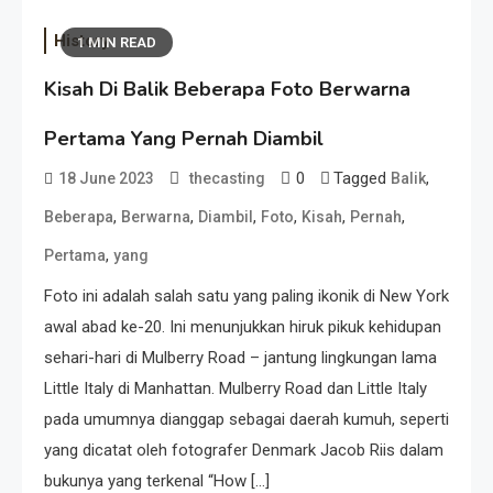
History
1 MIN READ
Kisah Di Balik Beberapa Foto Berwarna
Pertama Yang Pernah Diambil
0
Tagged
,
18 June 2023
thecasting
Balik
,
,
,
,
,
,
Beberapa
Berwarna
Diambil
Foto
Kisah
Pernah
,
Pertama
yang
Foto ini adalah salah satu yang paling ikonik di New York
awal abad ke-20. Ini menunjukkan hiruk pikuk kehidupan
sehari-hari di Mulberry Road – jantung lingkungan lama
Little Italy di Manhattan. Mulberry Road dan Little Italy
pada umumnya dianggap sebagai daerah kumuh, seperti
yang dicatat oleh fotografer Denmark Jacob Riis dalam
bukunya yang terkenal “How […]