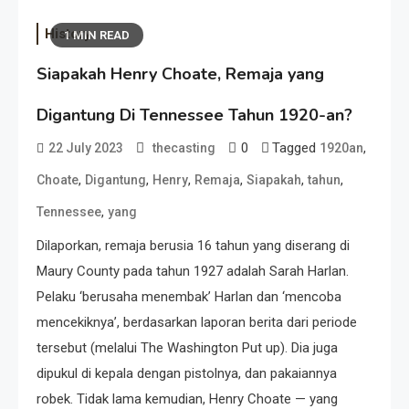
History
1 MIN READ
Siapakah Henry Choate, Remaja yang
Digantung Di Tennessee Tahun 1920-an?
0
Tagged
,
22 July 2023
thecasting
1920an
,
,
,
,
,
,
Choate
Digantung
Henry
Remaja
Siapakah
tahun
,
Tennessee
yang
Dilaporkan, remaja berusia 16 tahun yang diserang di
Maury County pada tahun 1927 adalah Sarah Harlan.
Pelaku ‘berusaha menembak’ Harlan dan ‘mencoba
mencekiknya’, berdasarkan laporan berita dari periode
tersebut (melalui The Washington Put up). Dia juga
dipukul di kepala dengan pistolnya, dan pakaiannya
robek. Tidak lama kemudian, Henry Choate — yang