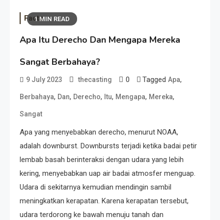
Facts
1 MIN READ
Apa Itu Derecho Dan Mengapa Mereka
Sangat Berbahaya?
0
Tagged
,
9 July 2023
thecasting
Apa
,
,
,
,
,
,
Berbahaya
Dan
Derecho
Itu
Mengapa
Mereka
Sangat
Apa yang menyebabkan derecho, menurut NOAA,
adalah downburst. Downbursts terjadi ketika badai petir
lembab basah berinteraksi dengan udara yang lebih
kering, menyebabkan uap air badai atmosfer menguap.
Udara di sekitarnya kemudian mendingin sambil
meningkatkan kerapatan. Karena kerapatan tersebut,
udara terdorong ke bawah menuju tanah dan