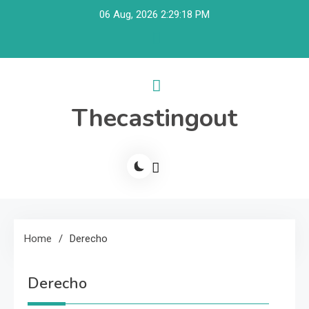
Skip
06 Aug, 2026
2:29:18 PM
to
content
Thecastingout
Home
Derecho
Derecho