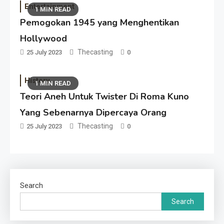
Entertainment
1 MIN READ
Pemogokan 1945 yang Menghentikan
Hollywood
Thecasting
25 July 2023
0
History
1 MIN READ
Teori Aneh Untuk Twister Di Roma Kuno
Yang Sebenarnya Dipercaya Orang
Thecasting
25 July 2023
0
Search
Search