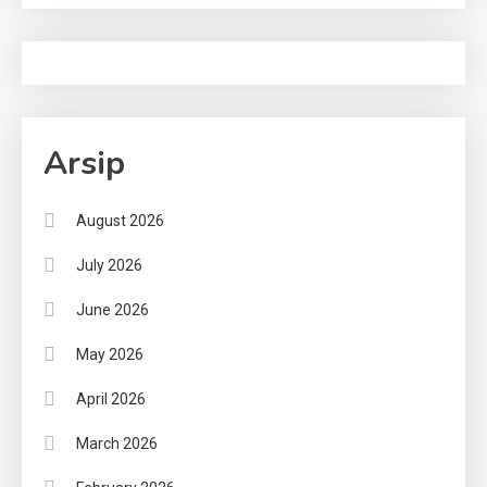
Arsip
August 2026
July 2026
June 2026
May 2026
April 2026
March 2026