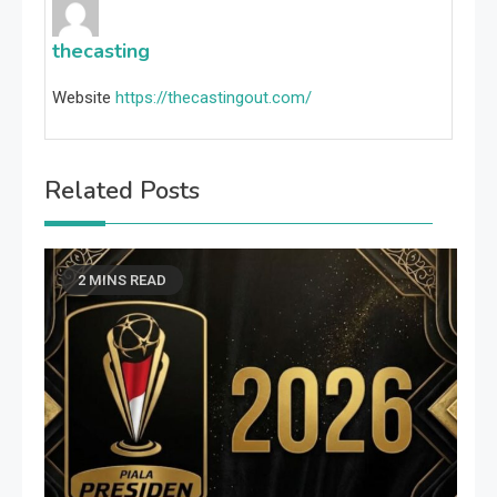
thecasting
Website
https://thecastingout.com/
Related Posts
2 MINS READ