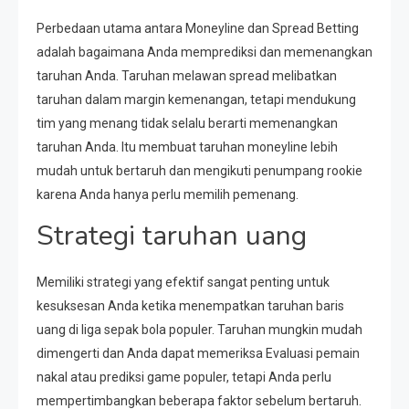
Perbedaan utama antara Moneyline dan Spread Betting
adalah bagaimana Anda memprediksi dan memenangkan
taruhan Anda. Taruhan melawan spread melibatkan
taruhan dalam margin kemenangan, tetapi mendukung
tim yang menang tidak selalu berarti memenangkan
taruhan Anda. Itu membuat taruhan moneyline lebih
mudah untuk bertaruh dan mengikuti penumpang rookie
karena Anda hanya perlu memilih pemenang.
Strategi taruhan uang
Memiliki strategi yang efektif sangat penting untuk
kesuksesan Anda ketika menempatkan taruhan baris
uang di liga sepak bola populer. Taruhan mungkin mudah
dimengerti dan Anda dapat memeriksa
Evaluasi pemain
nakal
atau prediksi game populer, tetapi Anda perlu
mempertimbangkan beberapa faktor sebelum bertaruh.