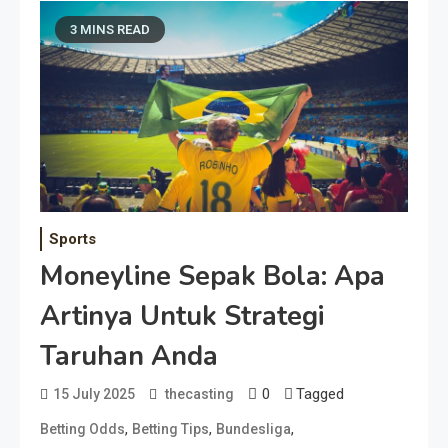
3 MINS READ
Sports
Moneyline Sepak Bola: Apa
Artinya Untuk Strategi
Taruhan Anda
0
Tagged
15 July 2025
thecasting
,
,
,
Betting Odds
Betting Tips
Bundesliga