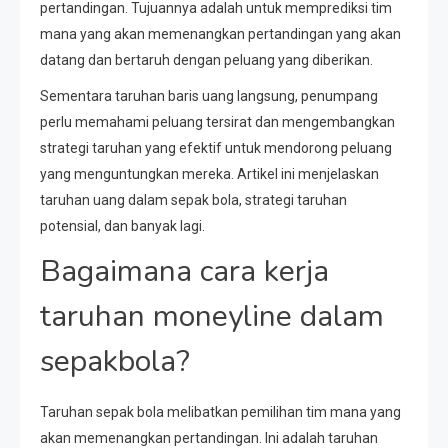
pertandingan. Tujuannya adalah untuk memprediksi tim
mana yang akan memenangkan pertandingan yang akan
datang dan bertaruh dengan peluang yang diberikan.
Sementara taruhan baris uang langsung, penumpang
perlu memahami peluang tersirat dan mengembangkan
strategi taruhan yang efektif untuk mendorong peluang
yang menguntungkan mereka. Artikel ini menjelaskan
taruhan uang dalam sepak bola, strategi taruhan
potensial, dan banyak lagi.
Bagaimana cara kerja
taruhan moneyline dalam
sepakbola?
Taruhan sepak bola melibatkan pemilihan tim mana yang
akan memenangkan pertandingan. Ini adalah taruhan