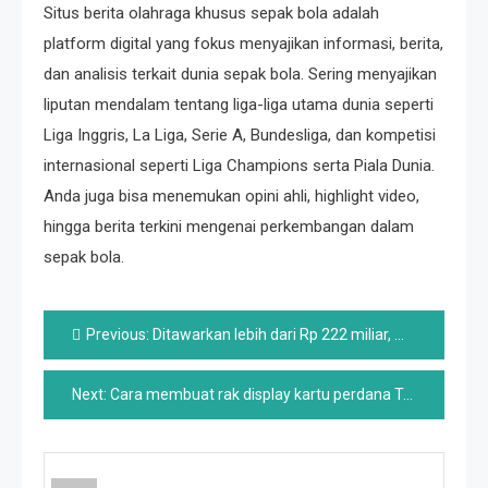
Situs berita olahraga khusus sepak bola adalah
platform digital yang fokus menyajikan informasi, berita,
dan analisis terkait dunia sepak bola. Sering menyajikan
liputan mendalam tentang liga-liga utama dunia seperti
Liga Inggris, La Liga, Serie A, Bundesliga, dan kompetisi
internasional seperti Liga Champions serta Piala Dunia.
Anda juga bisa menemukan opini ahli, highlight video,
hingga berita terkini mengenai perkembangan dalam
sepak bola.
Post
Previous:
Ditawarkan lebih dari Rp 222 miliar, Manchester United malah menutup pintu untuk kamera Amazon
navigation
Next:
Cara membuat rak display kartu perdana Telkomsel