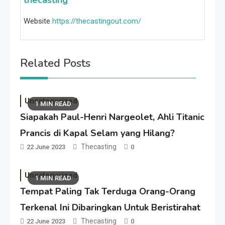
thecasting
Website
https://thecastingout.com/
Related Posts
Uncategorized
1 MIN READ
Siapakah Paul-Henri Nargeolet, Ahli Titanic
Prancis di Kapal Selam yang Hilang?
Thecasting
22 June 2023
0
Uncategorized
1 MIN READ
Tempat Paling Tak Terduga Orang-Orang
Terkenal Ini Dibaringkan Untuk Beristirahat
Thecasting
22 June 2023
0