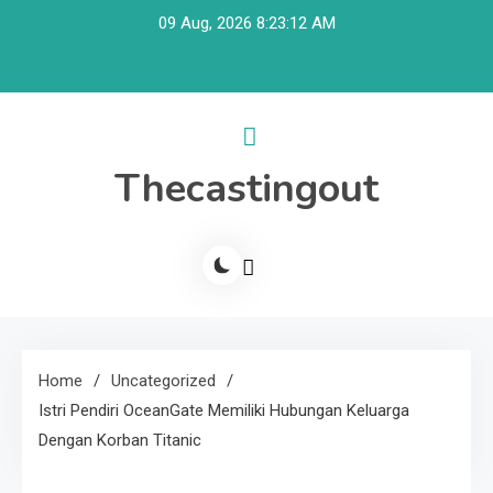
Skip
09 Aug, 2026
8:23:12 AM
to
content
Thecastingout
Home
Uncategorized
Istri Pendiri OceanGate Memiliki Hubungan Keluarga
Dengan Korban Titanic