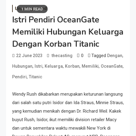
Uncategorized
1 MIN READ
Istri Pendiri OceanGate
Memiliki Hubungan Keluarga
Dengan Korban Titanic
0
Tagged
,
22 June 2023
thecasting
Dengan
,
,
,
,
,
,
Hubungan
Istri
Keluarga
Korban
Memiliki
OceanGate
,
Pendiri
Titanic
Wendy Rush dikabarkan merupakan keturunan langsung
dari salah satu putri Isidor dan Ida Straus, Minnie Straus,
yang kemudian menikah dengan Dr. Richard Weil. Kakek
buyut Rush, Isidor, ikut memiliki division retailer Macy
dan untuk sementara waktu mewakili New York di