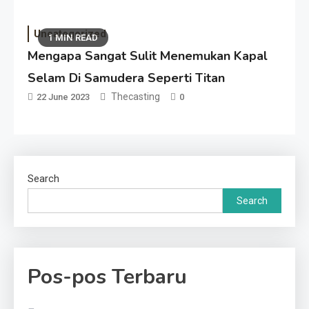
Uncategorized
1 MIN READ
Mengapa Sangat Sulit Menemukan Kapal
Selam Di Samudera Seperti Titan
Thecasting
22 June 2023
0
Search
Search
Pos-pos Terbaru