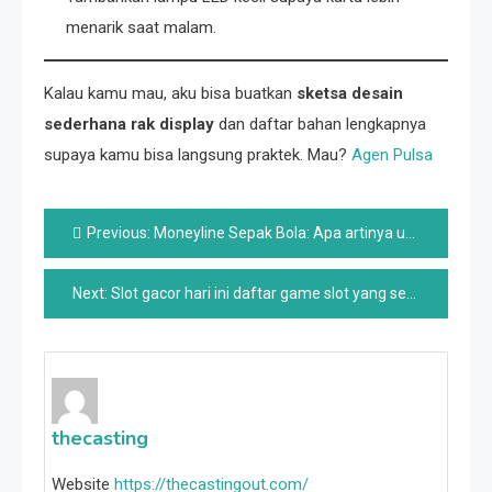
menarik saat malam.
Kalau kamu mau, aku bisa buatkan
sketsa desain
sederhana rak display
dan daftar bahan lengkapnya
supaya kamu bisa langsung praktek. Mau?
Agen Pulsa
Post
Previous:
Moneyline Sepak Bola: Apa artinya untuk strategi taruhan Anda
navigation
Next:
Slot gacor hari ini daftar game slot yang sedang hot dan sering menang
thecasting
Website
https://thecastingout.com/