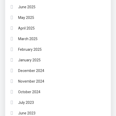
June 2025
May 2025
April 2025
March 2025
February 2025
January 2025
December 2024
November 2024
October 2024
July 2023
June 2023