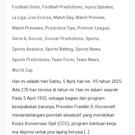
,
,
,
Football Odds
Football Predictions
Injury Updates
,
,
,
,
La Liga
Live Scores
Match Day
Match Preview
,
,
,
Match Previews
Prediction Tips
Premier League
,
,
,
,
Serie A
Soccer
Soccer Predictions
Sports
,
,
,
Sports Analysis
Sports Betting
Sports News
,
,
,
Sports Predictions
Team Form
Team News
World Cup
Hari ini adalah hari Sabtu, 5 April, hari ke -95 tahun 2025.
Ada 270 hari tersisa di tahun ini. Hari ini dalam sejarah:
Pada 5 April 1933, sebagai bagian dari program
kesepakatan barunya, Presiden Franklin D. Roosevelt
menandatangani perintah eksekutif yang mendirikan
Korps Konservasi Sipil (CCC), program bantuan kerja
era depresi untuk pria lajang berusia […]