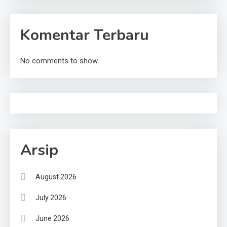
Komentar Terbaru
No comments to show.
Arsip
August 2026
July 2026
June 2026