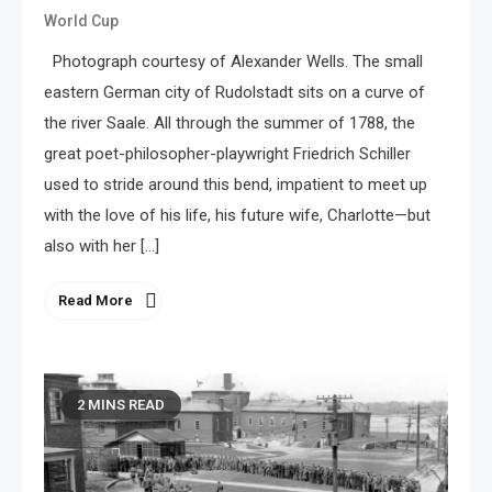
World Cup
Photograph courtesy of Alexander Wells. The small
eastern German city of Rudolstadt sits on a curve of
the river Saale. All through the summer of 1788, the
great poet-philosopher-playwright Friedrich Schiller
used to stride around this bend, impatient to meet up
with the love of his life, his future wife, Charlotte—but
also with her […]
Read More
2 MINS READ