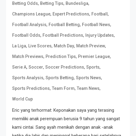
,
,
,
Betting Odds
Betting Tips
Bundesliga
,
,
,
Champions League
Expert Predictions
Football
,
,
,
Football Analysis
Football Betting
Football News
,
,
,
Football Odds
Football Predictions
Injury Updates
,
,
,
,
La Liga
Live Scores
Match Day
Match Preview
,
,
,
Match Previews
Prediction Tips
Premier League
,
,
,
,
Serie A
Soccer
Soccer Predictions
Sports
,
,
,
Sports Analysis
Sports Betting
Sports News
,
,
,
Sports Predictions
Team Form
Team News
World Cup
Eric yang terhormat: Keponakan saya yang terasing
memiliki anak perempuan berusia 9 tahun yang sangat
kami cintai. Sang ayah menikah dengan anak -anak
ketika dia lahir dan meninggal beberapa hari setelahnya.