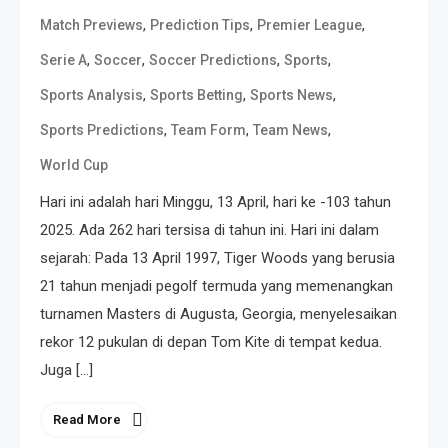
,
,
,
Match Previews
Prediction Tips
Premier League
,
,
,
,
Serie A
Soccer
Soccer Predictions
Sports
,
,
,
Sports Analysis
Sports Betting
Sports News
,
,
,
Sports Predictions
Team Form
Team News
World Cup
Hari ini adalah hari Minggu, 13 April, hari ke -103 tahun
2025. Ada 262 hari tersisa di tahun ini. Hari ini dalam
sejarah: Pada 13 April 1997, Tiger Woods yang berusia
21 tahun menjadi pegolf termuda yang memenangkan
turnamen Masters di Augusta, Georgia, menyelesaikan
rekor 12 pukulan di depan Tom Kite di tempat kedua.
Juga […]
Read More