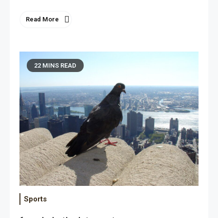
Read More
22 MINS READ
Sports