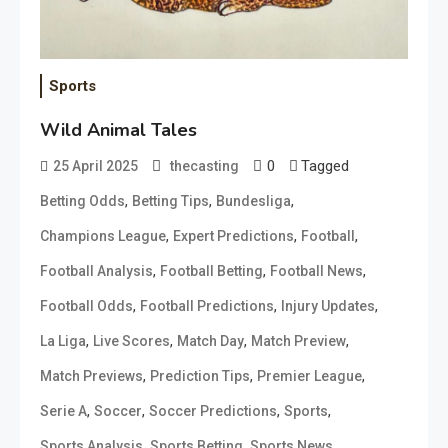
Sports
Wild Animal Tales
0
Tagged
25 April 2025
thecasting
,
,
,
Betting Odds
Betting Tips
Bundesliga
,
,
,
Champions League
Expert Predictions
Football
,
,
,
Football Analysis
Football Betting
Football News
,
,
,
Football Odds
Football Predictions
Injury Updates
,
,
,
,
La Liga
Live Scores
Match Day
Match Preview
,
,
,
Match Previews
Prediction Tips
Premier League
,
,
,
,
Serie A
Soccer
Soccer Predictions
Sports
,
,
,
Sports Analysis
Sports Betting
Sports News