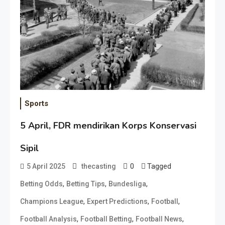
Sports
5 April, FDR mendirikan Korps Konservasi
Sipil
0
Tagged
5 April 2025
thecasting
,
,
,
Betting Odds
Betting Tips
Bundesliga
,
,
,
Champions League
Expert Predictions
Football
,
,
,
Football Analysis
Football Betting
Football News