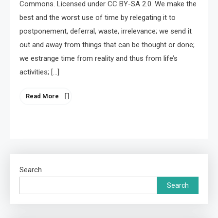
Commons. Licensed under CC BY-SA 2.0. We make the
best and the worst use of time by relegating it to
postponement, deferral, waste, irrelevance; we send it
out and away from things that can be thought or done;
we estrange time from reality and thus from life’s
activities; […]
Read More
Search
Search