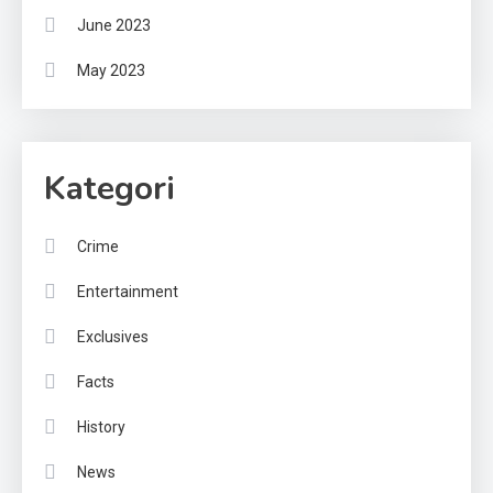
June 2023
May 2023
Kategori
Crime
Entertainment
Exclusives
Facts
History
News