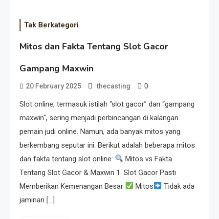
Tak Berkategori
Mitos dan Fakta Tentang Slot Gacor
Gampang Maxwin
0
20 February 2025
thecasting
Slot online, termasuk istilah “slot gacor” dan “gampang
maxwin“, sering menjadi perbincangan di kalangan
pemain judi online. Namun, ada banyak mitos yang
berkembang seputar ini. Berikut adalah beberapa mitos
dan fakta tentang slot online:
Mitos vs Fakta
Tentang Slot Gacor & Maxwin 1. Slot Gacor Pasti
Memberikan Kemenangan Besar
Mitos
Tidak ada
jaminan […]