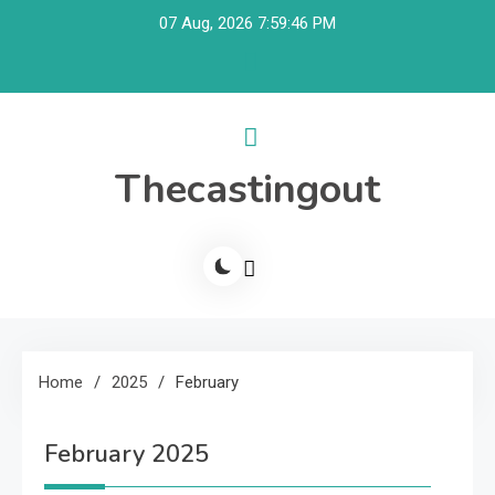
Skip
07 Aug, 2026
7:59:48 PM
to
content
Thecastingout
Home
2025
February
February 2025