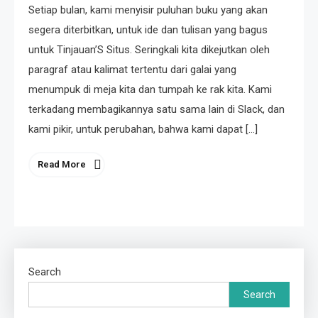
Setiap bulan, kami menyisir puluhan buku yang akan
segera diterbitkan, untuk ide dan tulisan yang bagus
untuk Tinjauan’S Situs. Seringkali kita dikejutkan oleh
paragraf atau kalimat tertentu dari galai yang
menumpuk di meja kita dan tumpah ke rak kita. Kami
terkadang membagikannya satu sama lain di Slack, dan
kami pikir, untuk perubahan, bahwa kami dapat […]
Read More
Search
Search