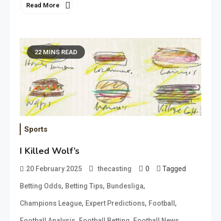
Read More
22 MINS READ
Sports
I Killed Wolf’s
0
Tagged
20 February 2025
thecasting
,
,
,
Betting Odds
Betting Tips
Bundesliga
,
,
,
Champions League
Expert Predictions
Football
,
,
,
Football Analysis
Football Betting
Football News