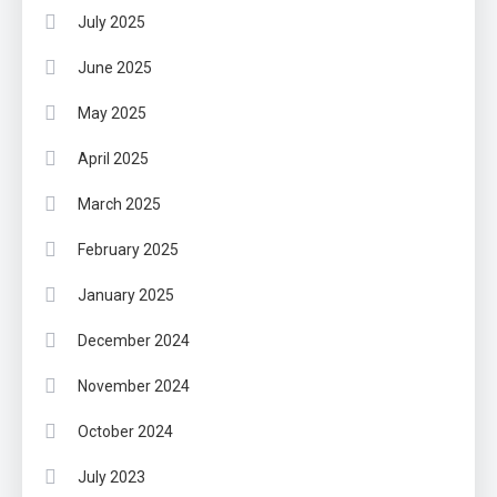
July 2025
June 2025
May 2025
April 2025
March 2025
February 2025
January 2025
December 2024
November 2024
October 2024
July 2023