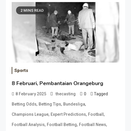
2 MINS READ
Sports
8 Februari, Pembantaian Orangeburg
0
Tagged
8 February 2025
thecasting
,
,
,
Betting Odds
Betting Tips
Bundesliga
,
,
,
Champions League
Expert Predictions
Football
,
,
,
Football Analysis
Football Betting
Football News