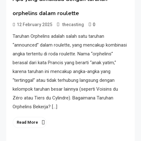
orphelins dalam roulette
0
12 February 2025
thecasting
Taruhan Orphelins adalah salah satu taruhan
“announced” dalam roulette, yang mencakup kombinasi
angka tertentu di roda roulette. Nama “orphelins”
berasal dari kata Prancis yang berarti “anak yatim,”
karena taruhan ini mencakup angka-angka yang
“tertinggal” atau tidak terhubung langsung dengan
kelompok taruhan besar lainnya (seperti Voisins du
Zéro atau Tiers du Cylindre). Bagaimana Taruhan
Orphelins Bekerja? […]
Read More