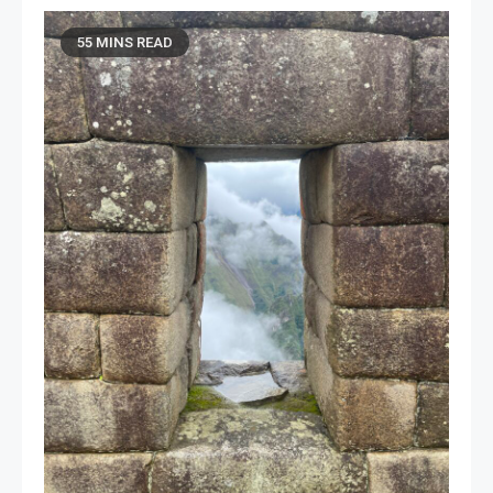
55 MINS READ